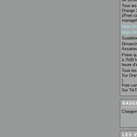
Tous les 
Orange 3
)/Free c
mariage
https:/
https:/
Guadelo
Dimanche
Assainis
Prière q
à 7h30 h
heure d’é
Tous les 
Sur Oran
)
Free can
Sur TikT
BADG
Chargem
LES 