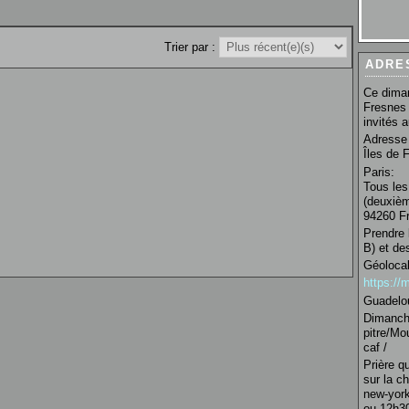
Trier par :
ADRE
Ce diman
Fresnes 
invités 
Adresse 
Îles de 
Paris:
Tous les
(deuxièm
94260 Fr
Prendre 
B) et de
Géolocal
https:/
Guadelo
Dimanche
pitre/Mo
caf /
Prière q
sur la c
new-york
ou 12h30 