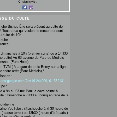
Or sign in with:
SSE DU CULTE
che Bishop Élie sera présent au culte de
! Tous ceux qui veulent le rencontrer sont
au culte de 10h
culte
France
 dimanches à 10h (premier culte) ou à 14H30
e culte) Au 63 avenue du Parc de Médicis
esnes (Euro-Hotel) ..
le TVM ( à la gare de croix Berny sur la ligne
scendre arrêt (Parc Médicis) /
isation :
/maps.google.com/?q=16.244909,-61.532131
upe :
 à 9h au 63 rue Paul la cavé pointe à
ule : Dimanche à 7H30 au bourg en face de la
uotidienne
haîne YouTube : @bishopelie à 7h30 heure de
 ( basse terre ) ou 13h30 ( heure d’été paris )
( heure d’hiver paris )/