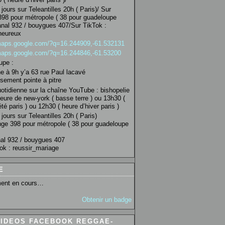
jours sur Teleantilles 20h ( Paris)/ Sur
98 pour métropole ( 38 pour guadeloupe
anal 932 / bouygues 407/Sur TikTok :
heureux
/maps.google.com/?q=16.244909,-61.532131
/maps.google.com/?q=16.244846,-61.53200
upe :
 à 9h y’a 63 rue Paul lacavé
sement pointe à pitre
uotidienne sur la chaîne YouTube : bishopelie
eure de new-york ( basse terre ) ou 13h30 (
té paris ) ou 12h30 ( heure d’hiver paris )
jours sur Teleantilles 20h ( Paris)
ge 398 pour métropole ( 38 pour guadeloupe
al 932 / bouygues 407
ok : reussir_mariage
E
ent en cours…
Obtenir un badge
VIDEOS FACEBOOK REGGAE-