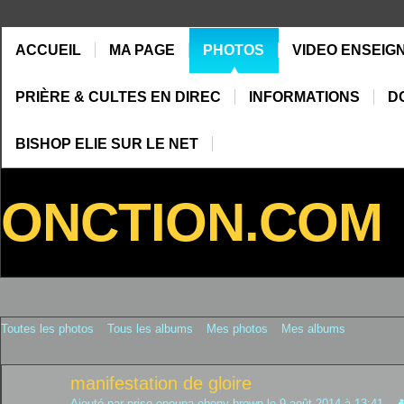
ACCUEIL
MA PAGE
PHOTOS
VIDEO ENSEIG
PRIÈRE & CULTES EN DIREC
INFORMATIONS
D
BISHOP ELIE SUR LE NET
ONCTION.COM
Toutes les photos
Tous les albums
Mes photos
Mes albums
manifestation de gloire
Ajouté par
priso epoupa ebeny brown
le 9 août 2014 à 13:41