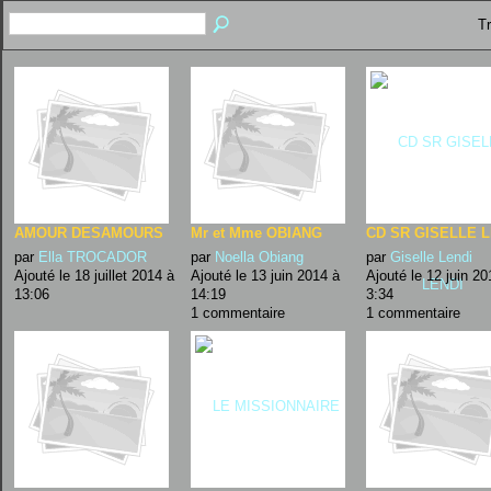
Tr
AMOUR DESAMOURS
Mr et Mme OBIANG
CD SR GISELLE L
par
Ella TROCADOR
par
Noella Obiang
par
Giselle Lendi
Ajouté le 18 juillet 2014 à
Ajouté le 13 juin 2014 à
Ajouté le 12 juin 20
13:06
14:19
3:34
1 commentaire
1 commentaire