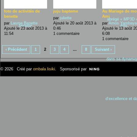
foto de activités de
juju bapteme
Au Mariage de mo
benette
Ami
par
juliette
par
Lasme Benette
Ajouté le 20 août 2013 à
par
Amos Yambay
Ajouté le 23 août 2013 à
0:46
Ajouté le 13 août 2
11:54
1 commentaire
6:08
1 commentaire
‹ Précédent
1
2
3
4
…
8
Suivant ›
© 2026 Créé par
ombala lisiki
. Sponsorisé par