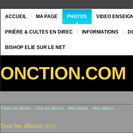
ACCUEIL
MA PAGE
PHOTOS
VIDEO ENSEIG
PRIÈRE & CULTES EN DIREC
INFORMATIONS
D
BISHOP ELIE SUR LE NET
ONCTION.COM
Toutes les photos
Tous les albums
Mes photos
Mes albums
Tous les albums
(157)