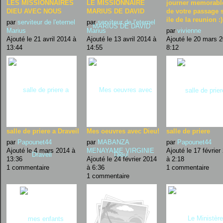
LES MISSIONNAIRES
LE MISSIONNAIRE
journer memorable
DIEU AVEC NOUS
MARIUS DE DAVID
de votre passage s
ile de la reunion :)
par
serviteur de l'eternel
par
serviteur de l'eternel
Marius
Marius
par
vivienne
Ajouté le 21 avril 2014 à
Ajouté le 13 avril 2014 à
Ajouté le 20 mars 
13:44
14:55
8:12
salle de priere a Draveil
Mes oeuvres avec Dieu!
salle de priere
par
Papounet44
par
MABANZA
par
Papounet44
Ajouté le 4 mars 2014 à
MENAYAME VIRGINIE
Ajouté le 17 février
13:36
Ajouté le 24 février 2014
à 2:18
1 commentaire
à 6:36
1 commentaire
1 commentaire