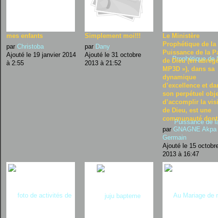
mes enfants
Simplement moi!!!
Le Ministère
Prophétique de la
par
Christoba
par
Dany
Puissance de la P
Ajouté le 19 janvier 2014
Ajouté le 31 octobre
de Dieu (en abrég
à 2:55
2013 à 21:52
MP3D »), dans sa
dynamique
d’excellence et da
son perpétuel obje
d’accomplir la vis
de Dieu, est une
communauté dont
par
GNAGNE Akpa
Germain
Ajouté le 15 octobr
2013 à 16:47