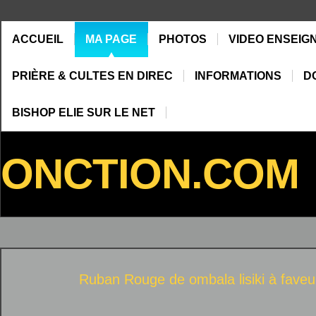
ACCUEIL
MA PAGE
PHOTOS
VIDEO ENSEIG
PRIÈRE & CULTES EN DIREC
INFORMATIONS
D
BISHOP ELIE SUR LE NET
ONCTION.COM
Ruban Rouge de
ombala lisiki
à
faveu