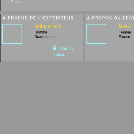
Public
À PROPOS DE L'EXPÉDITEUR
À PROPOS DU DES
ombala lisiki
faveur
Homme
Femme
Guadeloupe
France
Offrir un
cadeau