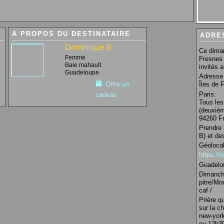
À PROPOS DU DESTINATAIRE
ADRE
Dominique B
Ce diman
Femme
Fresnes 
Baie mahault
invités 
Guadeloupe
Adresse 
Îles de 
Offrir un
Paris:
cadeau
Tous les
(deuxièm
94260 Fr
Prendre 
B) et de
Géolocal
https:/
Guadelo
Dimanche
pitre/Mo
caf /
Prière q
sur la c
new-york
ou 12h30 