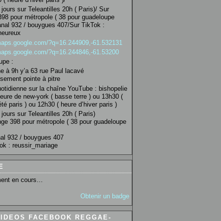
jours sur Teleantilles 20h ( Paris)/ Sur
98 pour métropole ( 38 pour guadeloupe
anal 932 / bouygues 407/Sur TikTok :
heureux
/maps.google.com/?q=16.244909,-61.532131
/maps.google.com/?q=16.244846,-61.53200
upe :
 à 9h y’a 63 rue Paul lacavé
sement pointe à pitre
uotidienne sur la chaîne YouTube : bishopelie
eure de new-york ( basse terre ) ou 13h30 (
té paris ) ou 12h30 ( heure d’hiver paris )
jours sur Teleantilles 20h ( Paris)
ge 398 pour métropole ( 38 pour guadeloupe
al 932 / bouygues 407
ok : reussir_mariage
E
ent en cours…
Obtenir un badge
VIDEOS FACEBOOK REGGAE-