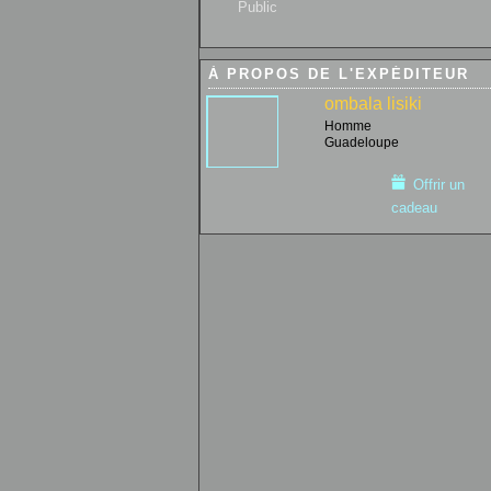
Public
À PROPOS DE L'EXPÉDITEUR
ombala lisiki
Homme
Guadeloupe
Offrir un
cadeau