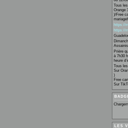
Tous les 
Orange 3
)/Free c
mariage
https:/
https:/
Guadelo
Dimanche
Assainis
Prière q
à 7h30 h
heure d’é
Tous les 
Sur Oran
)
Free can
Sur TikT
BADG
Chargem
LES 