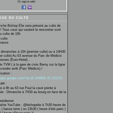
Or sign in with:
SSE DU CULTE
che Bishop Élie sera présent au culte de
! Tous ceux qui veulent le rencontrer sont
au culte de 10h
culte
France
 dimanches à 10h (premier culte) ou à 14H30
e culte) Au 63 avenue du Parc de Médicis
esnes (Euro-Hotel) ..
le TVM ( à la gare de croix Berny sur la ligne
scendre arrêt (Parc Médicis) /
isation :
/maps.google.com/?q=16.244909,-61.532131
upe :
 à 9h au 63 rue Paul la cavé pointe à
ule : Dimanche à 7H30 au bourg en face de la
uotidienne
haîne YouTube : @bishopelie à 7h30 heure de
 ( basse terre ) ou 13h30 ( heure d’été paris )
( heure d’hiver paris )/