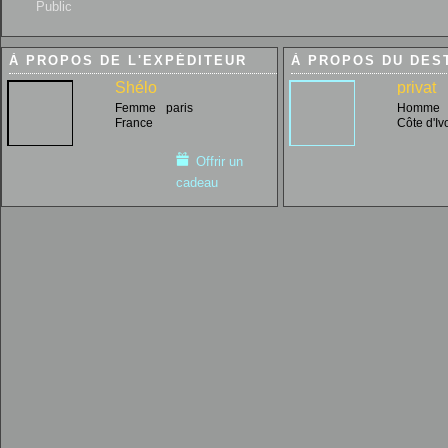
Public
À PROPOS DE L'EXPÉDITEUR
À PROPOS DU DES
Shélo
privat
Femme
paris
Homme
France
Côte d'Iv
Offrir un
cadeau