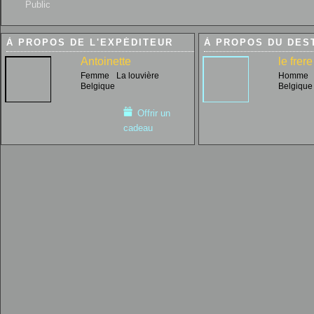
Public
À PROPOS DE L'EXPÉDITEUR
À PROPOS DU DES
Antoinette
le frer
Femme
La louvière
Homme
Belgique
Belgique
Offrir un
cadeau