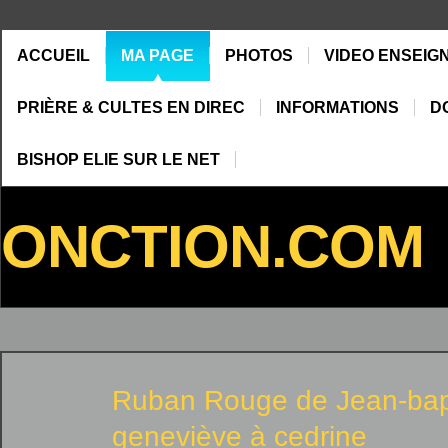
ACCUEIL
MA PAGE
PHOTOS
VIDEO ENSEIG
PRIÈRE & CULTES EN DIREC
INFORMATIONS
D
BISHOP ELIE SUR LE NET
ONCTION.COM
Ruban Rouge de
Jean-bap
geneviève
à
cedrine