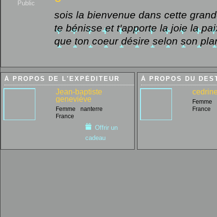
Public
sois la bienvenue dans cette grand
te bénisse et t'apporte la joie la pa
que ton coeur désire selon son pla
À PROPOS DE L'EXPÉDITEUR
À PROPOS DU DES
Jean-baptiste
cedrin
geneviève
Femme
Femme
nanterre
France
France
Offrir un
cadeau