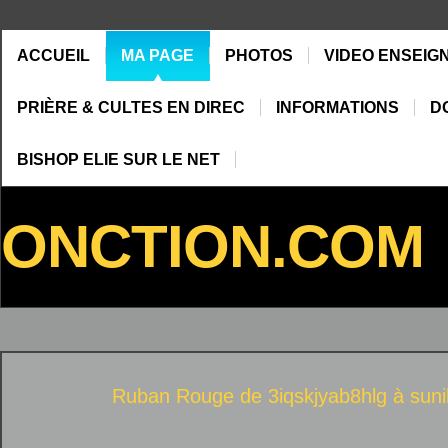
ACCUEIL
MA PAGE
PHOTOS
VIDEO ENSEIG
PRIÈRE & CULTES EN DIREC
INFORMATIONS
D
BISHOP ELIE SUR LE NET
ONCTION.COM
Ruban Rouge de 3iqskjyab8hlg à
sun