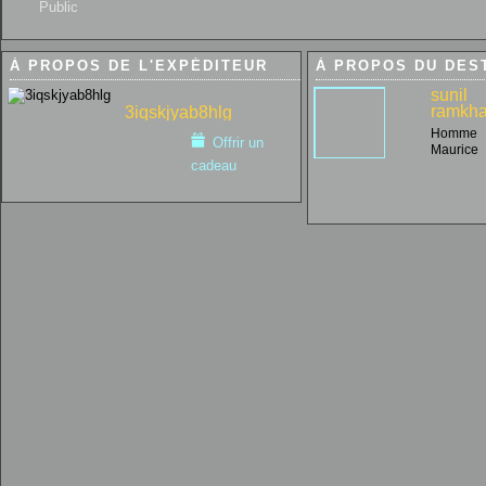
Public
À PROPOS DE L'EXPÉDITEUR
À PROPOS DU DES
sunil
ramkh
3iqskjyab8hlg
Homme
Offrir un
Maurice
cadeau