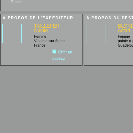
Public
À PROPOS DE L'EXPÉDITEUR
À PROPOS DU DES
TAILLEFER
BLON
Nicole
Astrid
Femme
Femme
Vulaines sur Seine
pointe-à-
France
Guadelo
Offrir un
cadeau