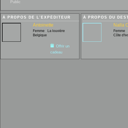
Public
À PROPOS DE L'EXPÉDITEUR
À PROPOS DU DES
Antoinette
Nalla
Femme
La louvière
Femme
Belgique
Côte d'Iv
Offrir un
cadeau