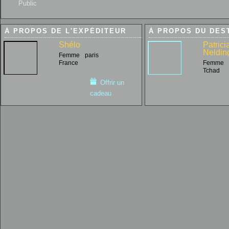
Public
À PROPOS DE L'EXPÉDITEUR
À PROPOS DU DES
Shélo
Patrici
Neldin
Femme
paris
France
Femme
Tchad
Offrir un
cadeau