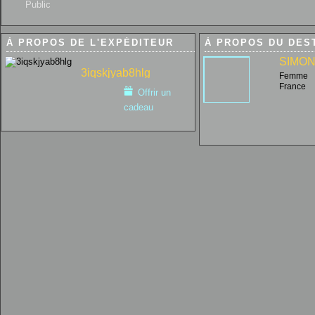
Public
À PROPOS DE L'EXPÉDITEUR
À PROPOS DU DES
SIMO
3iqskjyab8hlg
Femme
France
Offrir un
cadeau