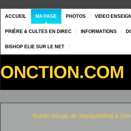
ACCUEIL
MA PAGE
PHOTOS
VIDEO ENSEIG
PRIÈRE & CULTES EN DIREC
INFORMATIONS
D
BISHOP ELIE SUR LE NET
ONCTION.COM
Ruban Rouge de 3iqskjyab8hlg à
SI