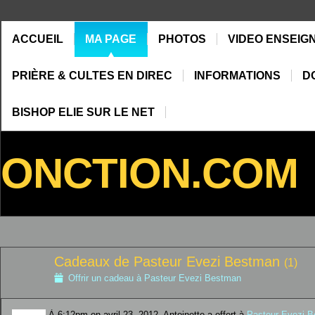
ACCUEIL
MA PAGE
PHOTOS
VIDEO ENSEIG
PRIÈRE & CULTES EN DIREC
INFORMATIONS
D
BISHOP ELIE SUR LE NET
ONCTION.COM
Cadeaux de Pasteur Evezi Bestman
(1)
Offrir un cadeau à Pasteur Evezi Bestman
À 6:12pm on avril 23, 2012, Antoinette a offert à
Pasteur Evezi 