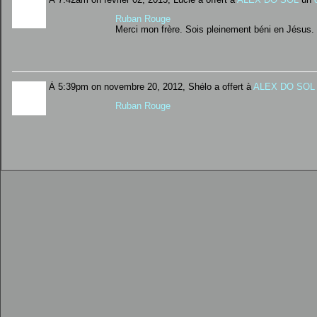
Ruban Rouge
Merci mon frère. Sois pleinement béni en Jésus.
À 5:39pm on novembre 20, 2012, Shélo a offert à
ALEX DO SOL
Ruban Rouge