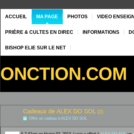
ACCUEIL
MA PAGE
PHOTOS
VIDEO ENSEIG
PRIÈRE & CULTES EN DIREC
INFORMATIONS
D
BISHOP ELIE SUR LE NET
ONCTION.COM
Cadeaux de ALEX DO SOL
(2)
Offrir un cadeau à ALEX DO SOL
À 7:42am on février 02, 2013, Lucie a offert à
ALEX DO SOL
un