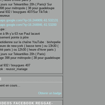
jours sur Teleantilles 20h ( Paris)/ Sur
98 pour métropole ( 38 pour guadeloupe
anal 932 / bouygues 407/Sur TikTok :
heureux
/maps.google.com/?q=16.244909,-61.532131
/maps.google.com/?q=16.244846,-61.53200
upe :
 à 9h y’a 63 rue Paul lacavé
sement pointe à pitre
uotidienne sur la chaîne YouTube : bishopelie
eure de new-york ( basse terre ) ou 13h30 (
té paris ) ou 12h30 ( heure d’hiver paris )
jours sur Teleantilles 20h ( Paris)
ge 398 pour métropole ( 38 pour guadeloupe
al 932 / bouygues 407
ok : reussir_mariage
E
ent en cours…
Obtenir un badge
VIDEOS FACEBOOK REGGAE-