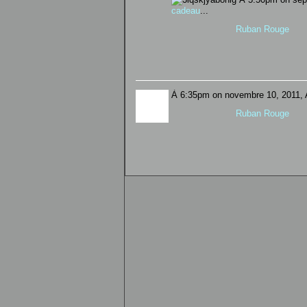
cadeau
...
Ruban Rouge
À 6:35pm on novembre 10, 2011, A
Ruban Rouge