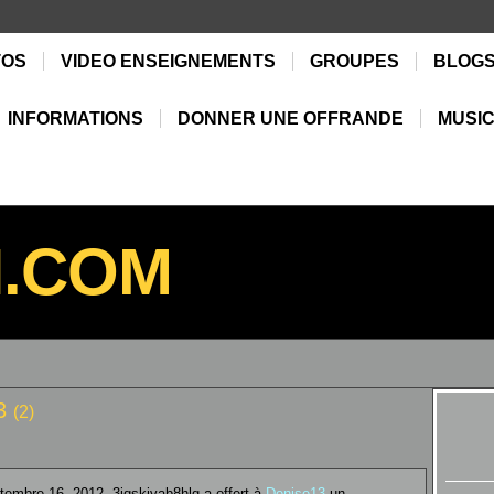
TOS
VIDEO ENSEIGNEMENTS
GROUPES
BLOG
INFORMATIONS
DONNER UNE OFFRANDE
MUSIC
N.COM
13
(2)
embre 16, 2012, 3iqskjyab8hlg a offert à
Denise13
un