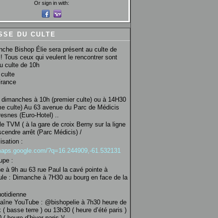
Or sign in with:
SSE DU CULTE
che Bishop Élie sera présent au culte de
! Tous ceux qui veulent le rencontrer sont
au culte de 10h
culte
France
 dimanches à 10h (premier culte) ou à 14H30
e culte) Au 63 avenue du Parc de Médicis
esnes (Euro-Hotel) ..
le TVM ( à la gare de croix Berny sur la ligne
scendre arrêt (Parc Médicis) /
isation :
/maps.google.com/?q=16.244909,-61.532131
upe :
 à 9h au 63 rue Paul la cavé pointe à
ule : Dimanche à 7H30 au bourg en face de la
uotidienne
haîne YouTube : @bishopelie à 7h30 heure de
 ( basse terre ) ou 13h30 ( heure d’été paris )
( heure d’hiver paris )/