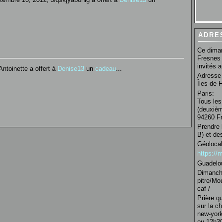
ADRE
Ce diman
Fresnes 
invités 
ntoinette a offert à
Denise13
un
cadeau
...
Adresse 
Îles de 
Paris:
Tous les
(deuxièm
94260 Fr
Prendre 
B) et de
Géolocal
https:/
Guadelo
Dimanche
pitre/Mo
caf /
Prière q
sur la c
new-york
ou 12h30 