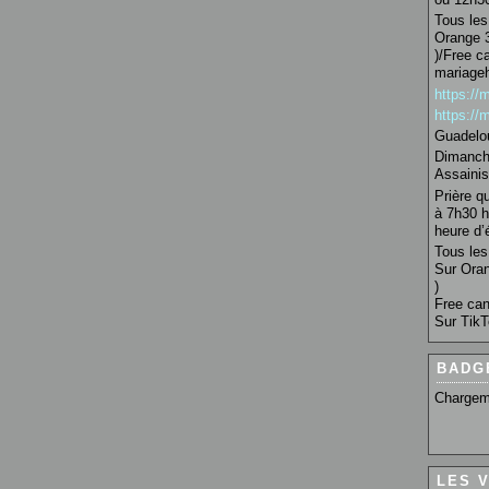
Tous les 
Orange 3
)/Free c
mariage
https:/
https:/
Guadelo
Dimanche
Assainis
Prière q
à 7h30 h
heure d’é
Tous les 
Sur Oran
)
Free can
Sur TikT
BADG
Chargem
LES 