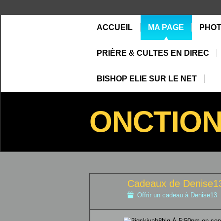
ACCUEIL
MA PAGE
PHO
PRIÈRE & CULTES EN DIREC
BISHOP ELIE SUR LE NET
ONCTIO
Cadeaux de Denise
Offrir un cadeau à Denise13
À 5:50pm on sept