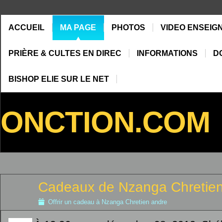
ACCUEIL
MA PAGE
PHOTOS
VIDEO ENSEIG
PRIÈRE & CULTES EN DIREC
INFORMATIONS
D
BISHOP ELIE SUR LE NET
ONCTION.COM
Cadeaux de Nzanga Chretie
Offrir un cadeau à Nzanga Chretien andre