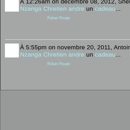
À 12:26am on décembre 08, 2012, Shélo
Nzanga Chretien andre
un
cadeau
...
Ruban Rouge
À 5:55pm on novembre 20, 2011, Antoine
Nzanga Chretien andre
un
cadeau
...
Ruban Rouge