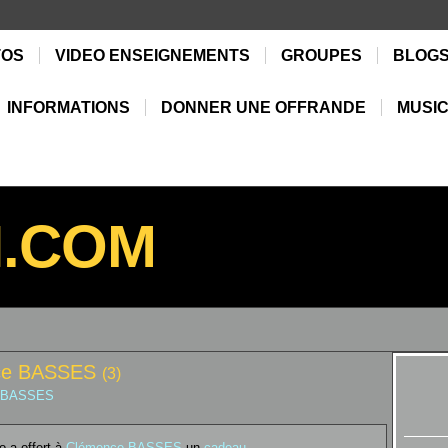
TOS
VIDEO ENSEIGNEMENTS
GROUPES
BLOG
INFORMATIONS
DONNER UNE OFFRANDE
MUSIC
N.COM
nce BASSES
(3)
ce BASSES
o a offert à
Clémence BASSES
un
cadeau
...