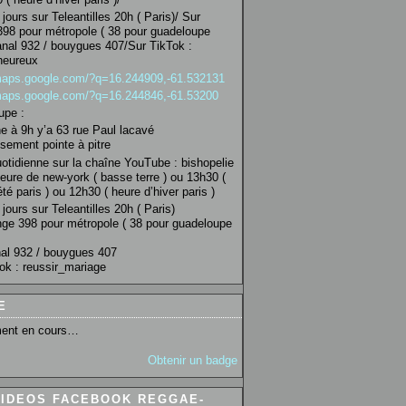
jours sur Teleantilles 20h ( Paris)/ Sur
98 pour métropole ( 38 pour guadeloupe
anal 932 / bouygues 407/Sur TikTok :
heureux
/maps.google.com/?q=16.244909,-61.532131
/maps.google.com/?q=16.244846,-61.53200
upe :
 à 9h y’a 63 rue Paul lacavé
sement pointe à pitre
uotidienne sur la chaîne YouTube : bishopelie
eure de new-york ( basse terre ) ou 13h30 (
té paris ) ou 12h30 ( heure d’hiver paris )
jours sur Teleantilles 20h ( Paris)
ge 398 pour métropole ( 38 pour guadeloupe
al 932 / bouygues 407
ok : reussir_mariage
E
ent en cours…
Obtenir un badge
VIDEOS FACEBOOK REGGAE-