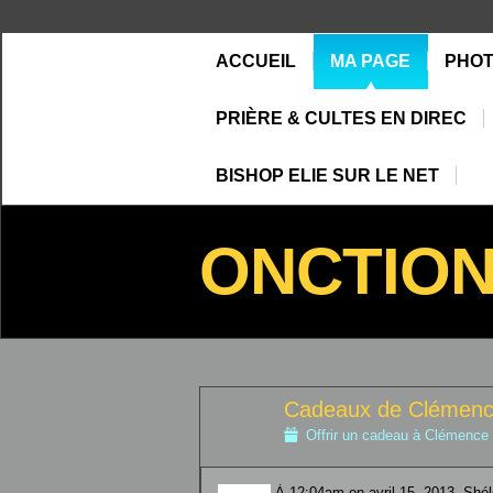
ACCUEIL
MA PAGE
PHO
PRIÈRE & CULTES EN DIREC
BISHOP ELIE SUR LE NET
ONCTIO
Cadeaux de Cléme
Offrir un cadeau à Clémen
À 12:04am on avril 15, 2013, Shél