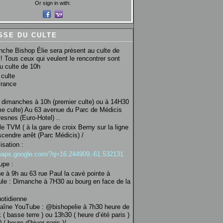
Or sign in with:
SSE DU CULTE
che Bishop Élie sera présent au culte de
! Tous ceux qui veulent le rencontrer sont
au culte de 10h
culte
France
 dimanches à 10h (premier culte) ou à 14H30
e culte) Au 63 avenue du Parc de Médicis
esnes (Euro-Hotel) ..
le TVM ( à la gare de croix Berny sur la ligne
scendre arrêt (Parc Médicis) /
isation :
/maps.google.com/?q=16.244909,-61.532131
upe :
 à 9h au 63 rue Paul la cavé pointe à
ule : Dimanche à 7H30 au bourg en face de la
uotidienne
haîne YouTube : @bishopelie à 7h30 heure de
 ( basse terre ) ou 13h30 ( heure d’été paris )
( heure d’hiver paris )/