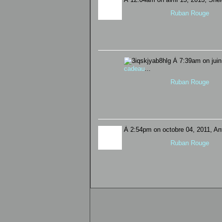
Ruban Rouge
À 7:39am on juin 
cadeau
...
Ruban Rouge
À 2:54pm on octobre 04, 2011, Ant
Ruban Rouge