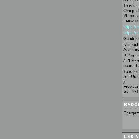
Tous les 
Orange 3
)/Free c
mariage
https:/
https:/
Guadelo
Dimanche
Assainis
Prière q
à 7h30 h
heure d’é
Tous les 
Sur Oran
)
Free can
Sur TikT
BADG
Chargem
LES 