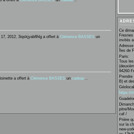
ADRE
Ce diman
Fresnes 
17, 2012, 3iqskjyab8hlg a offert à
Clémence BASSES
un
invités 
Adresse 
Îles de 
Paris:
Tous les
(deuxièm
94260 Fr
Prendre 
oinette a offert à
Clémence BASSES
un
cadeau
...
B) et de
Géolocal
https:/
Guadelo
Dimanche
pitre/Mo
caf /
Prière q
sur la c
new-york
ou 12h30 