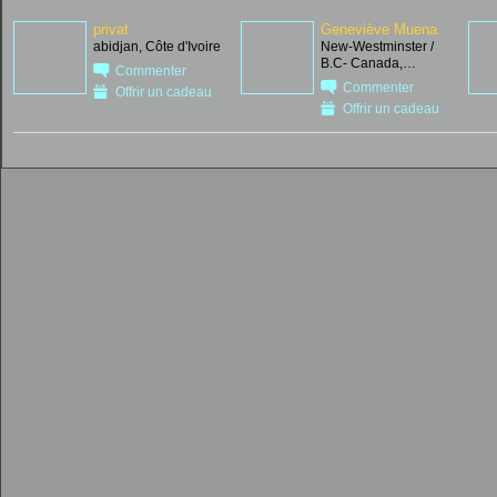
privat
Geneviève Muena
abidjan, Côte d'Ivoire
New-Westminster /
B.C- Canada,…
Commenter
Commenter
Offrir un cadeau
Offrir un cadeau