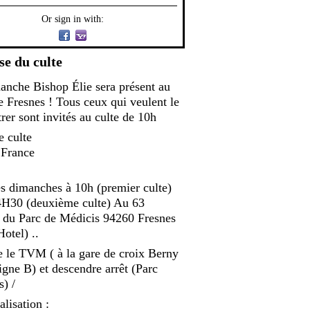
Or sign in with:
se du culte
anche Bishop Élie sera présent au
e Fresnes ! Tous ceux qui veulent le
rer sont invités au culte de 10h
e culte
 France
es dimanches à 10h (premier culte)
4H30 (deuxième culte) Au 63
 du Parc de Médicis 94260 Fresnes
otel) ..
e le TVM ( à la gare de croix Berny
ligne B) et descendre arrêt (Parc
) /
lisation :