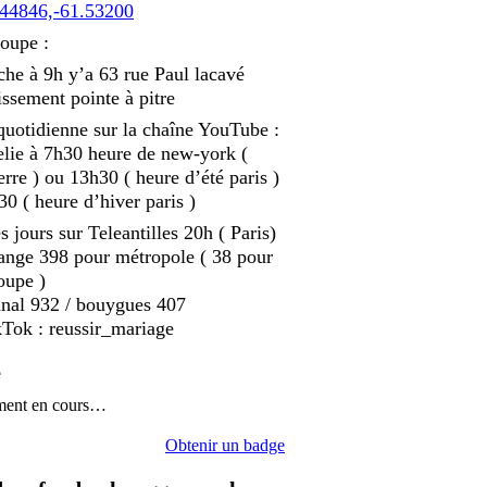
44846,-61.53200
oupe :
he à 9h y’a 63 rue Paul lacavé
ssement pointe à pitre
quotidienne sur la chaîne YouTube :
elie à 7h30 heure de new-york (
erre ) ou 13h30 ( heure d’été paris )
0 ( heure d’hiver paris )
s jours sur Teleantilles 20h ( Paris)
ange 398 pour métropole ( 38 pour
oupe )
anal 932 / bouygues 407
kTok : reussir_mariage
e
ment en cours…
Obtenir un badge