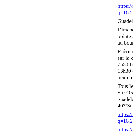
https:
q=16.2
Guadel
Dimanc
pointe
au bour
Prière 
sur la
7h30 he
13h30 (
heure d
Tous le
Sur Or
guadel
407/Su
https:
q=16.2
https: