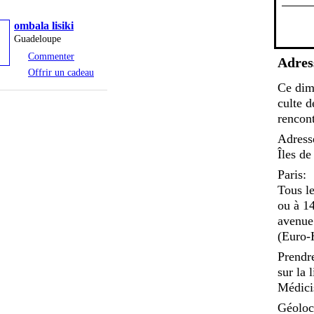
ombala lisiki
Guadeloupe
Commenter
Adres
Offrir un cadeau
Ce dim
culte d
rencont
Adress
Îles de
Paris:
Tous l
ou à 1
avenue
(Euro-H
Prendr
sur la 
Médicis
Géoloca