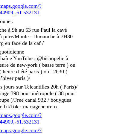
//maps.google.com/?
44909,-61.532131
oupe :
he à 9h au 63 rue Paul la cavé
 à pitre/Moule : Dimanche à 7H30
g en face de la caf /
quotidienne
 chaîne YouTube : @bishopelie à
ure de new-york ( basse terre ) ou
 heure d’été paris ) ou 12h30 (
’hiver paris )/
s jours sur Teleantilles 20h ( Paris)/
ange 398 pour métropole ( 38 pour
oupe )/Free canal 932 / bouygues
r TikTok : mariageheureux
//maps.google.com/?
44909,-61.532131
//maps.google.com/?