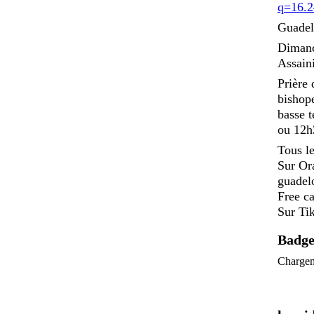
q=16.2
Guadel
Dimanc
Assaini
Prière 
bishop
basse t
ou 12h3
Tous le
Sur Or
guadel
Free c
Sur Ti
Badg
Charge