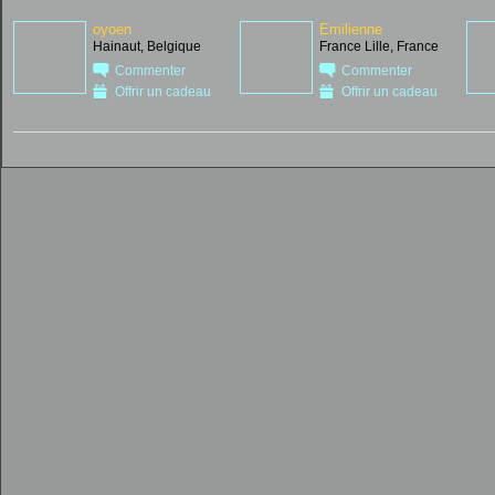
oyoen
Emilienne
Hainaut, Belgique
France Lille, France
Commenter
Commenter
Offrir un cadeau
Offrir un cadeau