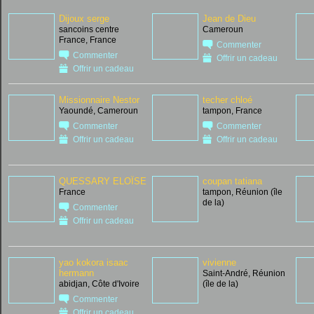
Dijoux serge
Jean de Dieu
sancoins centre
Cameroun
France, France
Commenter
Commenter
Offrir un cadeau
Offrir un cadeau
Missionnaire Nestor
techer chloé
Yaoundé, Cameroun
tampon, France
Commenter
Commenter
Offrir un cadeau
Offrir un cadeau
QUESSARY ELOÎSE
coupan tatiana
France
tampon, Réunion (île
de la)
Commenter
Offrir un cadeau
yao kokora isaac
vivienne
hermann
Saint-André, Réunion
abidjan, Côte d'Ivoire
(île de la)
Commenter
Offrir un cadeau