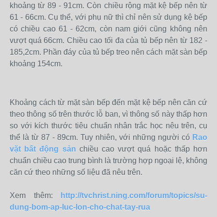
khoảng từ 89 - 91cm. Còn chiều rộng mặt kệ bếp nên từ
61 - 66cm. Cụ thể, với phụ nữ thì chỉ nên sử dụng kệ bếp
có chiều cao 61 - 62cm, còn nam giới cũng không nên
vượt quá 66cm. Chiều cao tối đa của tủ bếp nên từ 182 -
185,2cm. Phần đáy của tủ bếp treo nên cách mặt sàn bếp
khoảng 154cm.
Khoảng cách từ mặt sàn bếp đến mặt kệ bếp nên căn cứ
theo thông số trên thước lỗ ban, vì thông số này thấp hơn
so với kích thước tiêu chuẩn nhân trắc học nêu trên, cụ
thể là từ 87 - 89cm. Tuy nhiên, với những người có
Rao
vặt bất động sản
chiều cao vượt quá hoặc thấp hơn
chuẩn chiều cao trung bình là trường hợp ngoại lệ, không
căn cứ theo những số liệu đã nêu trên.
Xem thêm:
http://tvchrist.ning.com/forum/topics/su-
dung-bom-ap-luc-lon-cho-chat-tay-rua