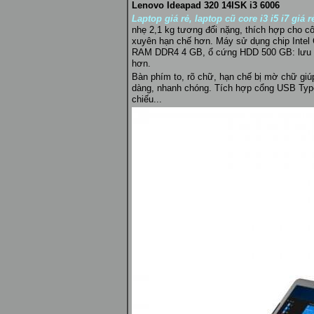
Lenovo Ideapad 320 14ISK i3 6006
Laptop giá rẻ, laptop cũ core i3 i5 i7 giá r
nhẹ 2,1 kg tương đối nặng, thích hợp cho cô
xuyên hạn chế hơn. Máy sử dụng chip Intel 
RAM DDR4 4 GB, ổ cứng HDD 500 GB: lưu trữ 
hơn.
Bàn phím to, rõ chữ, hạn chế bị mờ chữ giú
dàng, nhanh chóng. Tích hợp cổng USB Type-
chiếu...