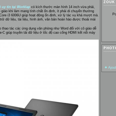
ZOUK
ẻ uy tín tại Worklap
có kích thước màn hình 14 inch vừa phải,
 giáo khi làm mang tính chất ổn định, ít phải di chuyển thường
Pour so
Core i3 6006U giúp hoạt động ổn định, xử lý tác vụ khá mượt mà.
dữ liệu, tài liệu, hình ảnh, văn bản hoàn hảo được thoải mái
p thao tác các ứng dụng văn phòng như Word đối với cô giáo dễ
C giúp truyền tải dữ liệu ở tốc độ cao cổng HDMI kết nối máy
PHOT
Ajou