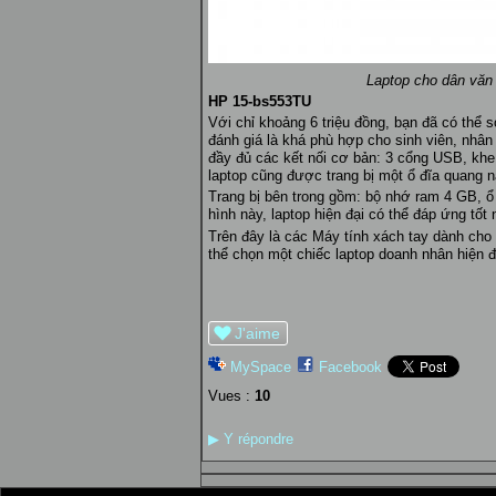
Laptop cho dân văn 
HP 15-bs553TU
Với chỉ khoảng 6 triệu đồng, bạn đã có thể
đánh giá là khá phù hợp cho sinh viên, nhân
đầy đủ các kết nối cơ bản: 3 cổng USB, khe
laptop cũng được trang bị một ổ đĩa quang n
Trang bị bên trong gồm: bộ nhớ ram 4 GB, 
hình này, laptop hiện đại có thể đáp ứng tố
Trên đây là các Máy tính xách tay dành ch
thể chọn một chiếc laptop doanh nhân hiện đ
J'aime
MySpace
Facebook
Vues :
10
▶
Y répondre