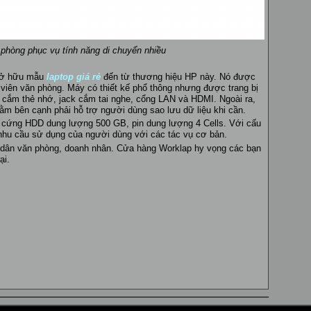
phòng phục vụ tính năng di chuyển nhiều
 sở hữu mẫu
laptop giá rẻ
đến từ thương hiệu HP này. Nó được
 viên văn phòng. Máy có thiết kế phổ thông nhưng được trang bị
 cắm thẻ nhớ, jack cắm tai nghe, cổng LAN và HDMI. Ngoài ra,
ằm bên cạnh phải hỗ trợ người dùng sao lưu dữ liệu khi cần.
ổ cứng HDD dung lượng 500 GB, pin dung lượng 4 Cells. Với cấu
t nhu cầu sử dụng của người dùng với các tác vụ cơ bản.
o dân văn phòng, doanh nhân. Cửa hàng Worklap hy vọng các bạn
ại.