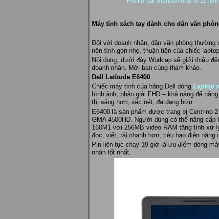
Publié par
mariaevinne
le 11 jui
Máy tính xách tay dành cho dân văn phò
Đối với doanh nhân, dân văn phòng thường x
nên tính gọn nhẹ, thuận tiện của chiếc laptop
Nội dung, dưới đây Worklap sẽ giới thiệu đ
doanh nhân. Mời bạn cùng tham khảo.
Dell Latitude E6400
Chiếc máy tính của hãng Dell dòng
Laptop m
hình ảnh, phân giải FHD – khả năng để nâng 
thị sáng hơn, sắc nét, đa dạng hơn.
E6400 là sản phẩm được trang bị Centrino 2 
GMA 4500HD. Người dùng có thể nâng cấp lê
160M1 với 256MB video RAM tăng tính xử l
đọc, viết, tải nhanh hơn, tiêu hao điện năng
Pin liên tục chạy 19 giờ là ưu điểm dòng m
nhân tốt nhất.