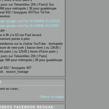
jours sur Teleantilles 20h ( Paris)/ Sur
98 pour métropole ( 38 pour guadeloupe
anal 932 / bouygues 407/Sur TikTok :
heureux
/maps.google.com/?q=16.244909,-61.532131
/maps.google.com/?q=16.244846,-61.53200
upe :
 à 9h y’a 63 rue Paul lacavé
sement pointe à pitre
uotidienne sur la chaîne YouTube : bishopelie
eure de new-york ( basse terre ) ou 13h30 (
té paris ) ou 12h30 ( heure d’hiver paris )
jours sur Teleantilles 20h ( Paris)
ge 398 pour métropole ( 38 pour guadeloupe
al 932 / bouygues 407
ok : reussir_mariage
E
ent en cours…
Obtenir un badge
VIDEOS FACEBOOK REGGAE-