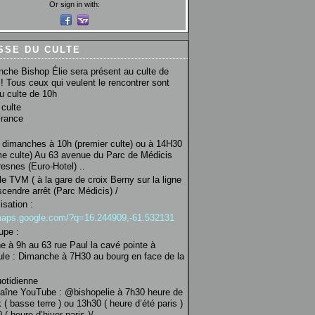
Or sign in with:
SSE DU CULTE
che Bishop Élie sera présent au culte de
! Tous ceux qui veulent le rencontrer sont
au culte de 10h
culte
France
 dimanches à 10h (premier culte) ou à 14H30
e culte) Au 63 avenue du Parc de Médicis
esnes (Euro-Hotel) ..
le TVM ( à la gare de croix Berny sur la ligne
scendre arrêt (Parc Médicis) /
isation :
/maps.google.com/?q=16.244909,-61.532131
upe :
 à 9h au 63 rue Paul la cavé pointe à
ule : Dimanche à 7H30 au bourg en face de la
uotidienne
haîne YouTube : @bishopelie à 7h30 heure de
 ( basse terre ) ou 13h30 ( heure d’été paris )
( heure d’hiver paris )/