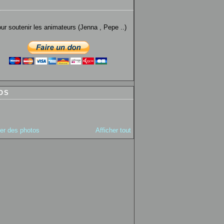
utenir les animateurs (Jenna , Pepe ..)
OS
ter des photos
Afficher tout