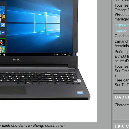
Tous les 
Orange 3
)/Free c
mariage
https:/
https:/
Guadelo
Dimanche
Assainis
Prière q
à 7h30 h
heure d’é
Tous les 
Sur Oran
)
Free can
Sur TikT
BADG
Chargem
y dành cho dân văn phòng, doanh nhân
LES 