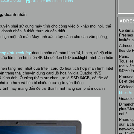
n 2019 à 6:30
Afficher les discussions
ng, doanh nhân
ADRE
uyên phải sử dụng máy tính cho công việc ở khắp mọi nơi, thế
Ce diman
 doanh nhân là thiết thực và cần thiết.
Fresnes 
ến bạn một số mẫu Máy tính xách tay dành cho dân văn phòng,
invités 
Adresse 
Îles de 
ay tinh xach tay
doanh nhân có màn hình 14,1 inch, có độ chia
Paris:
cấp lên màn hình lên 4K khi có đèn LED backlight, hình ảnh hiển
Tous les
(deuxièm
nền tảng mới nhất của Intel, card đô họa tích hợp màn hình Intel
94260 Fr
n trang thái chuyên dụng card đồ họa Nvidia Quadro NVS
Prendre 
ý hình ảnh. Ổ cứng thêm sự chọn lựa là SSD 64GB, có tốc độ
B) et de
 nhỏ xíu hơn và bền bỉ nhiều ổ cứng truyền thống.
Géolocal
áy tính này mang đến để trở thành một hàng sản phẩm doanh
https:/
Guadelo
Dimanche
pitre/Mo
caf /
Prière q
sur la c
new-york
ou 12h30 