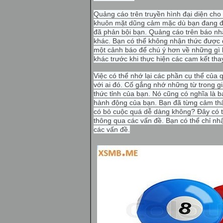
Quảng cáo trên truyền hình đại diện cho 
khuôn mặt dũng cảm mặc dù bạn đang đau
đã phản bội bạn. Quảng cáo trên báo n
khác. Bạn có thể không nhận thức được 
một cảnh báo để chú ý hơn về những gì b
khác trước khi thực hiện các cam kết tha
Việc có thể nhớ lại các phần cụ thể của 
với ai đó. Cố gắng nhớ những từ trong g
thức tỉnh của bạn. Nó cũng có nghĩa là b
hành động của bạn. Bạn đã từng cảm thấ
có bỏ cuộc quá dễ dàng không? Đây có th
thông qua các vấn đề. Bạn có thể chỉ n
các vấn đề.