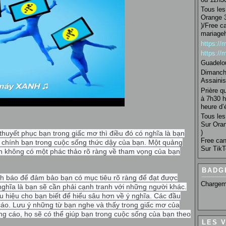
Tous les 
Orange 3
)/Free c
mariage
https:/
https:/
Guadelo
Dimanche
Assainis
Prière q
à 7h30 h
heure d’é
Tous les 
Sur Oran
)
thuyết phục bạn trong giấc mơ thì điều đó có nghĩa là bạn
Free can
o chính bạn trong cuộc sống thức dậy của bạn. Một quảng
Sur TikT
n không có một phác thảo rõ ràng về tham vọng của bạn
BADG
h báo để đảm bảo bạn có mục tiêu rõ ràng để đạt được
Chargem
nghĩa là bạn sẽ cần phải cạnh tranh với những người khác.
 hiệu cho bạn biết để hiểu sâu hơn về ý nghĩa. Các đầu
cáo. Lưu ý những từ bạn nghe và thấy trong giấc mơ của
ng cáo, họ sẽ có thể giúp bạn trong cuộc sống của bạn theo
LES 