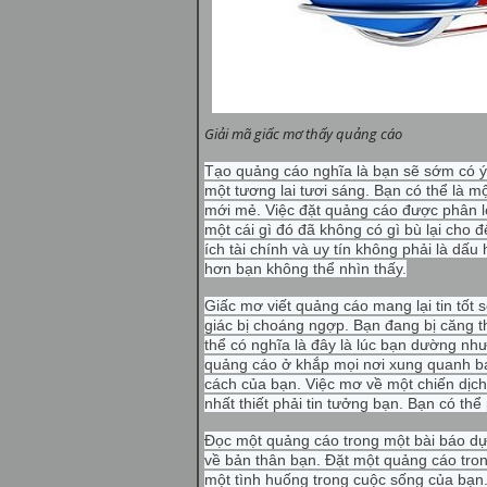
Giải mã giấc mơ thấy quảng cáo
Tạo quảng cáo nghĩa là bạn sẽ sớm có ý
một tương lai tươi sáng. Bạn có thể là m
mới mẻ. Việc đặt quảng cáo được phân loạ
một cái gì đó đã không có gì bù lại cho 
ích tài chính và uy tín không phải là dấ
hơn bạn không thể nhìn thấy.
Giấc mơ viết quảng cáo mang lại tin tốt
giác bị choáng ngợp. Bạn đang bị căng 
thể có nghĩa là đây là lúc bạn dường nh
quảng cáo ở khắp mọi nơi xung quanh bạn
cách của bạn. Việc mơ về một chiến dịc
nhất thiết phải tin tưởng bạn. Bạn có thể 
Đọc một quảng cáo trong một bài báo d
về bản thân bạn. Đặt một quảng cáo trong
một tình huống trong
cuộc sống của bạn.