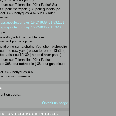
jours sur Teleantilles 20h ( Paris)/ Sur
98 pour métropole ( 38 pour guadeloupe
anal 932 / bouygues 407/Sur TikTok :
heureux
/maps.google.com/?q=16.244909,-61.532131
/maps.google.com/?q=16.244846,-61.53200
upe :
 à 9h y’a 63 rue Paul lacavé
sement pointe à pitre
uotidienne sur la chaîne YouTube : bishopelie
eure de new-york ( basse terre ) ou 13h30 (
té paris ) ou 12h30 ( heure d’hiver paris )
jours sur Teleantilles 20h ( Paris)
ge 398 pour métropole ( 38 pour guadeloupe
al 932 / bouygues 407
ok : reussir_mariage
E
ent en cours…
Obtenir un badge
VIDEOS FACEBOOK REGGAE-