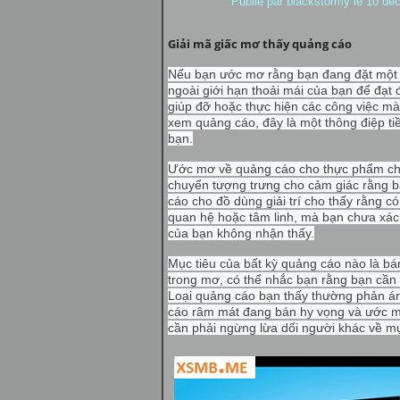
Publié par
blackstormy
le 10 dé
Giải mã giấc mơ thấy quảng cáo
Nếu bạn ước mơ rằng bạn đang đặt một q
ngoài giới hạn thoải mái của bạn để đạt
giúp đỡ hoặc thực hiện các công việc 
xem quảng cáo, đây là một thông điệp ti
bạn.
Ước mơ về quảng cáo cho thực phẩm cho 
chuyển tượng trưng cho cảm giác rằng 
cáo cho đồ dùng giải trí cho thấy rằng c
quan hệ hoặc tâm linh, mà bạn chưa xác 
của bạn không nhận thấy.
Mục tiêu của bất kỳ quảng cáo nào là b
trong mơ, có thể nhắc bạn rằng bạn cần 
Loại quảng cáo bạn thấy thường phản án
cáo râm mát đang bán hy vọng và ước mơ
cần phải ngừng lừa dối người khác về mụ