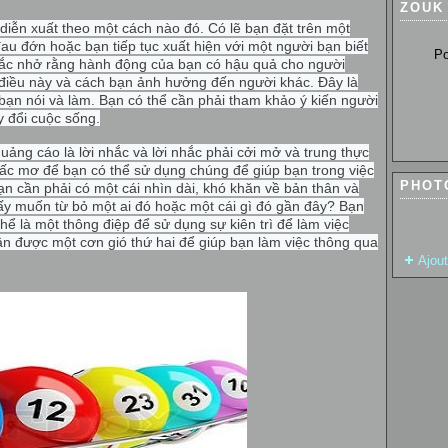
ZOUK
diễn xuất theo một cách nào đó. Có lẽ bạn đặt trên một
 đớn hoặc bạn tiếp tục xuất hiện với một người bạn biết
Pour so
hắc nhở rằng hành động của bạn có hậu quả cho người
điều này và cách bạn ảnh hưởng đến người khác. Đây là
ạn nói và làm. Bạn có thể cần phải tham khảo ý kiến người
y đổi cuộc sống.
quảng cáo là lời nhắc và lời nhắc phải cởi mở và trung thực
iấc mơ để bạn có thể sử dụng chúng để giúp bạn trong việc
PHOT
ạn cần phải có một cái nhìn dài, khó khăn về bản thân và
y muốn từ bỏ một ai đó hoặc một cái gì đó gần đây? Bạn
ể là một thông điệp để sử dụng sự kiên trì để làm việc
hận được
một cơn gió thứ hai để giúp bạn làm việc thông qua
Ajou