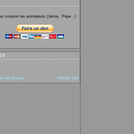
utenir les animateurs (Jenna , Pepe ..)
OS
ter des photos
Afficher tout