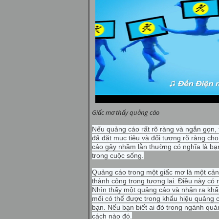
Giấc mơ thấy quảng cáo
Nếu quảng cáo rất rõ ràng và ngắn gọn, 
đã đặt mục tiêu và đối tượng rõ ràng ch
cáo gây nhầm lẫn thường có nghĩa là bạ
trong cuộc sống.
Quảng cáo trong một giấc mơ là một cản
thành công trong tương lai. Điều này có 
Nhìn thấy một quảng cáo và nhận ra khẩu
mối có thể được trong khẩu hiệu quảng 
bạn. Nếu bạn biết ai đó trong ngành quả
cách nào đó.