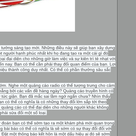
 tưởng sáng tạo mới. Những điều này sẽ giúp bạn xây dựng
ột người hạnh phúc nhất khi họ đang tạo ra một cái gì đó
i đại diện cho những giờ làm việc và sự kiên trì tẻ nhạt với
đến nay. Bạn có thể cần phải thay đổi quan điểm của bạn. Lợi
u hiệu thành công duy nhất. Có thể có phần thưởng sâu sắc
 sớm. Nghe một quảng cáo radio có thể tượng trưng cho cảm
thẳng bởi các vấn đề hàng ngày? Quảng cáo truyền hình có
ư tức giận. Bạn đã mắc sai lầm ngớ ngẩn chưa? Nhìn thấy
 có thể có nghĩa là có những thay đổi lớn sắp tới theo
h quảng cáo có thể đại diện cho những người khác không
phải sửa đổi một số loại.
ự đoán bạn có thể sớm tạo ra một khám phá mới quan trọng
 bài báo có thể có nghĩa là sẽ sớm có sự thay đổi đối với
 Đặt một thông báo kết hôn là một dấu hiệu ai đó sẽ sớm