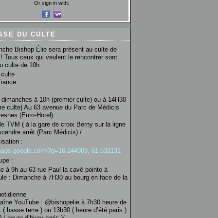
Or sign in with:
SSE DU CULTE
che Bishop Élie sera présent au culte de
! Tous ceux qui veulent le rencontrer sont
au culte de 10h
culte
France
 dimanches à 10h (premier culte) ou à 14H30
e culte) Au 63 avenue du Parc de Médicis
esnes (Euro-Hotel) ..
le TVM ( à la gare de croix Berny sur la ligne
scendre arrêt (Parc Médicis) /
isation :
/maps.google.com/?q=16.244909,-61.532131
upe :
 à 9h au 63 rue Paul la cavé pointe à
ule : Dimanche à 7H30 au bourg en face de la
uotidienne
haîne YouTube : @bishopelie à 7h30 heure de
 ( basse terre ) ou 13h30 ( heure d’été paris )
( heure d’hiver paris )/