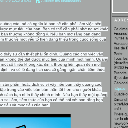
cembre 2018 à 0:43
Afficher les discussions
ADRE
uảng cáo, nó có nghĩa là bạn sẽ cần phải làm việc bên
 được mục tiêu của bạn. Bạn có thể cần phải nhờ người khác
Ce diman
Fresnes 
mà bạn thường không đồng ý. Nếu bạn mơ rằng bạn đang
invités 
ềm thức về một yếu tố hiện đang thiếu trong cuộc sống của
Adresse 
Îles de 
Paris:
thấy sự cần thiết phải ổn định. Quảng cáo cho việc vận
Tous les
bạn không thể đạt được mục tiêu của mình một mình. Quảng
(deuxièm
ó một số thiếu không xác định, thường liên quan đến mối
94260 Fr
định, và có lẽ đang tích cực cố gắng ngăn chặn tiềm thức
Prendre 
B) et de
Géolocal
án sản phẩm hoặc dịch vụ vì vậy nếu bạn thấy quảng cáo
https:/
tập trung vào việc bán bản thân tốt hơn cho người khác.
Guadelo
h cách bạn nhìn thấy chính mình. Nếu bạn thấy một quảng
Dimanche
 sai lầm, tiềm thức của bạn có thể nói với
bạn rằng bạn
pitre/Mo
c tiêu và mục tiêu của bạn.
caf /
Prière q
sur la c
new-york
ou 12h30 