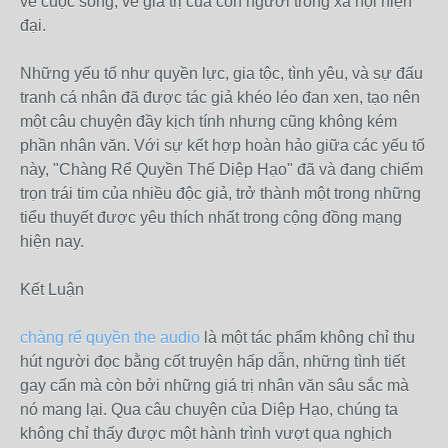
về cuộc sống, về giá trị của con người trong xã hội hiện
đại.
Những yếu tố như quyền lực, gia tộc, tình yêu, và sự đấu
tranh cá nhân đã được tác giả khéo léo đan xen, tạo nên
một câu chuyện đầy kịch tính nhưng cũng không kém
phần nhân văn. Với sự kết hợp hoàn hảo giữa các yếu tố
này, "Chàng Rể Quyền Thế Diệp Hạo" đã và đang chiếm
trọn trái tim của nhiều độc giả, trở thành một trong những
tiểu thuyết được yêu thích nhất trong cộng đồng mạng
hiện nay.
Kết Luận
chàng rể quyền the audio
là một tác phẩm không chỉ thu
hút người đọc bằng cốt truyện hấp dẫn, những tình tiết
gay cấn mà còn bởi những giá trị nhân văn sâu sắc mà
nó mang lại. Qua câu chuyện của Diệp Hạo, chúng ta
không chỉ thấy được một hành trình vượt qua nghịch