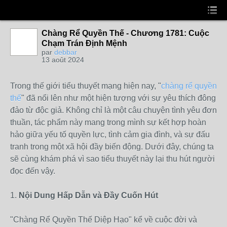
Chàng Rể Quyền Thế - Chương 1781: Cuộc
Chạm Trán Định Mệnh
par
debbar
13 août 2024
Trong thế giới tiểu thuyết mạng hiện nay, "
chàng rể quyền
thế
" đã nổi lên như một hiện tượng với sự yêu thích đông
đảo từ độc giả. Không chỉ là một câu chuyện tình yêu đơn
thuần, tác phẩm này mang trong mình sự kết hợp hoàn
hảo giữa yếu tố quyền lực, tình cảm gia đình, và sự đấu
tranh trong một xã hội đầy biến động. Dưới đây, chúng ta
sẽ cùng khám phá vì sao tiểu thuyết này lại thu hút người
đọc đến vậy.
1.
Nội Dung Hấp Dẫn và Đầy Cuốn Hút
"Chàng Rể Quyền Thế Diệp Hạo" kể về cuộc đời và