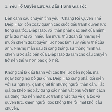
3.
Yếu Tố Quyền Lực và Đấu Tranh Gia Tộc
Bên cạnh câu chuyện tình yêu, "Chàng Rể Quyền Thế
Diệp Hạo" còn xoay quanh các cuộc đấu tranh quyền lực
trong gia tộc. Diệp Hạo, với thân phận đặc biệt của mình,
phải đối mặt với nhiều âm mưu, thủ đoạn từ những kẻ
muốn chiếm đoạt quyền lực hoặc làm suy yếu vị thế của
anh. Những màn đấu trí căng thẳng, sự thông minh và
chiến lược sắc bén của Diệp Hạo đã làm cho câu chuyện
trở nên thú vị hơn bao giờ hết.
Không chỉ là đấu tranh với các thế lực bên ngoài, mà
ngay trong nội bộ gia đình, Diệp Hạo cũng phải đối diện
với sự nghi kỵ, ganh ghét từ những người thân cận. Tác
giả đã khéo léo xây dựng các nhân vật phụ với tính cách
đa dạng, tạo nên một bức tranh phức tạp về gia tộc và
quyền lực, khiến người đọc không thể rời mắt khỏi câu
chuyện.