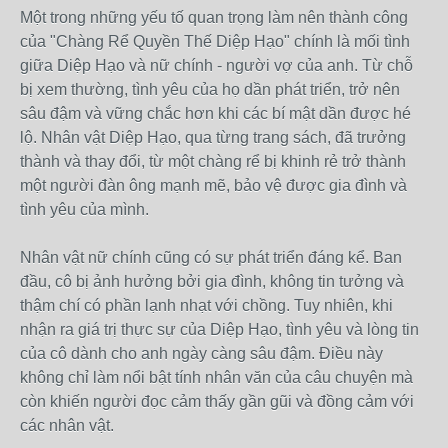
Một trong những yếu tố quan trọng làm nên thành công
của "Chàng Rể Quyền Thế Diệp Hạo" chính là mối tình
giữa Diệp Hạo và nữ chính - người vợ của anh. Từ chỗ
bị xem thường, tình yêu của họ dần phát triển, trở nên
sâu đậm và vững chắc hơn khi các bí mật dần được hé
lộ. Nhân vật Diệp Hạo, qua từng trang sách, đã trưởng
thành và thay đổi, từ một chàng rể bị khinh rẻ trở thành
một người đàn ông mạnh mẽ, bảo vệ được gia đình và
tình yêu của mình.
Nhân vật nữ chính cũng có sự phát triển đáng kể. Ban
đầu, cô bị ảnh hưởng bởi gia đình, không tin tưởng và
thậm chí có phần lạnh nhạt với chồng. Tuy nhiên, khi
nhận ra giá trị thực sự của Diệp Hạo, tình yêu và lòng tin
của cô dành cho anh ngày càng sâu đậm. Điều này
không chỉ làm nổi bật tính nhân văn của câu chuyện mà
còn khiến người đọc cảm thấy gần gũi và đồng cảm với
các nhân vật.