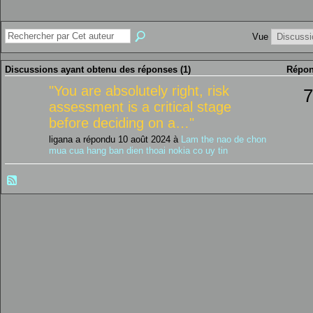
Vue
Discussions ayant obtenu des réponses (1)
Répon
"
You are absolutely right, risk
7
assessment is a critical stage
before deciding on a…
"
ligana a répondu 10 août 2024 à
Lam the nao de chon
mua cua hang ban dien thoai nokia co uy tin