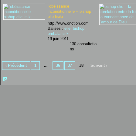
l'obéissance
inconditionnelle -- bishop
elie lisiki
http://www.onction.com
Balises :
elie
,
bishop
ombala lisiki
19 juin 2011
130 consultatio
ns
‹ Précédent
1
…
36
37
38
Suivant ›