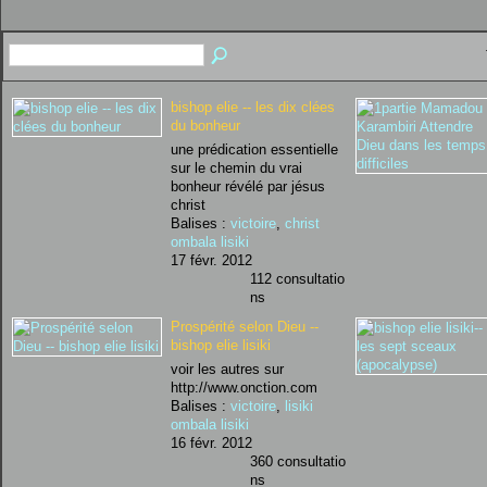
bishop elie -- les dix clées
du bonheur
une prédication essentielle
sur le chemin du vrai
bonheur révélé par jésus
christ
Balises :
victoire
,
christ
ombala lisiki
17 févr. 2012
112 consultatio
ns
Prospérité selon Dieu --
bishop elie lisiki
voir les autres sur
http://www.onction.com
Balises :
victoire
,
lisiki
ombala lisiki
16 févr. 2012
360 consultatio
ns