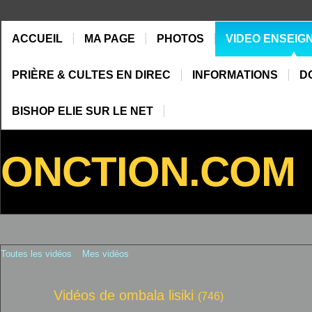
ACCUEIL
MA PAGE
PHOTOS
VIDEO ENSEIG
PRIÈRE & CULTES EN DIREC
INFORMATIONS
D
BISHOP ELIE SUR LE NET
ONCTION.COM
Toutes les vidéos
Mes vidéos
Vidéos de ombala lisiki
(746)