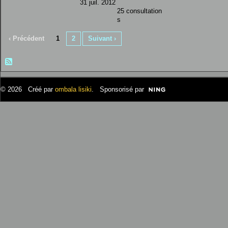
31 juil. 2012
25 consultation
s
‹ Précédent
1
2
Suivant ›
© 2026 Créé par
ombala lisiki
. Sponsorisé par