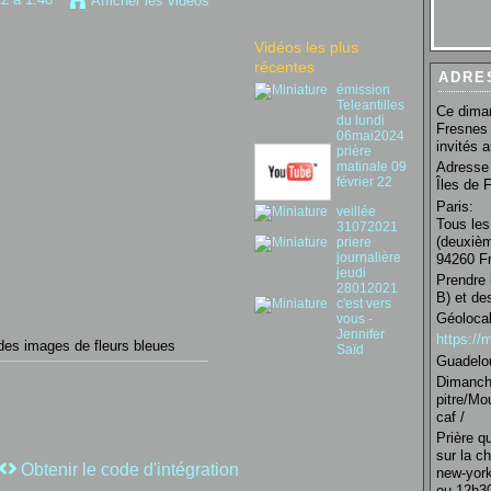
Afficher les vidéos
Vidéos les plus
récentes
ADRE
émission
Teleantilles
Ce diman
du lundi
Fresnes 
06mai2024
invités 
prière
matinale 09
Adresse 
février 22
Îles de 
Paris:
veillée
Tous les
31072021
(deuxièm
priere
journalière
94260 Fr
jeudi
Prendre 
28012021
B) et de
c'est vers
Géolocal
vous -
Jennifer
https:/
 des images de fleurs bleues
Saïd
Guadelo
Dimanche
pitre/Mo
caf /
Prière q
sur la c
Obtenir le code d'intégration
new-york
ou 12h30 