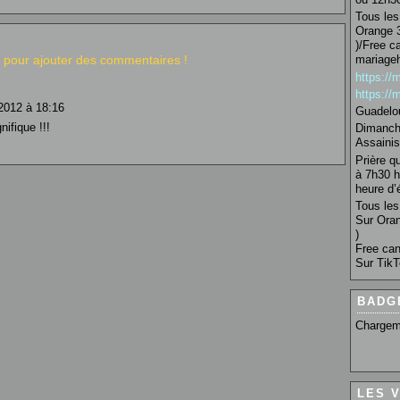
Tous les 
Orange 3
)/Free c
pour ajouter des commentaires !
mariage
https:/
https:/
2012 à 18:16
Guadelo
ifique !!!
Dimanche
Assainis
Prière q
à 7h30 h
heure d’é
Tous les 
Sur Oran
)
Free can
Sur TikT
BADG
Chargem
LES 