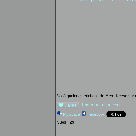
Voilà quelques citations de Mère Teresa sur
1 membre aime ceci
J'aime
MySpace
Facebook
Vues :
25