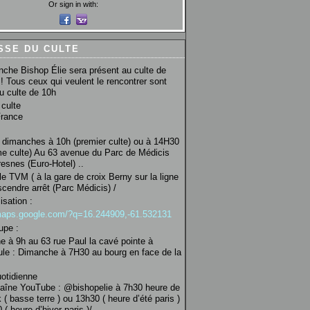
Or sign in with:
SSE DU CULTE
che Bishop Élie sera présent au culte de
! Tous ceux qui veulent le rencontrer sont
au culte de 10h
culte
France
 dimanches à 10h (premier culte) ou à 14H30
e culte) Au 63 avenue du Parc de Médicis
esnes (Euro-Hotel) ..
le TVM ( à la gare de croix Berny sur la ligne
scendre arrêt (Parc Médicis) /
isation :
/maps.google.com/?q=16.244909,-61.532131
upe :
 à 9h au 63 rue Paul la cavé pointe à
ule : Dimanche à 7H30 au bourg en face de la
uotidienne
haîne YouTube : @bishopelie à 7h30 heure de
 ( basse terre ) ou 13h30 ( heure d’été paris )
( heure d’hiver paris )/