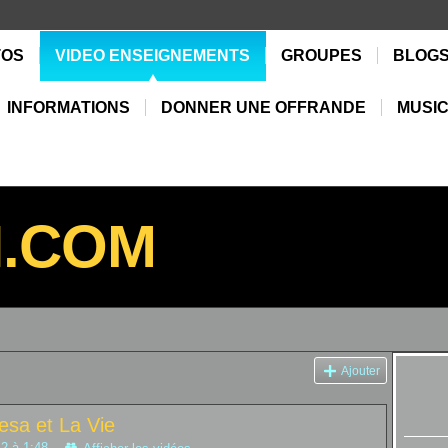
TOS
VIDEO ENSEIGNEMENTS
GROUPES
BLOG
INFORMATIONS
DONNER UNE OFFRANDE
MUSIC
N.COM
Ajouter
esa et La Vie
2 à 1:48