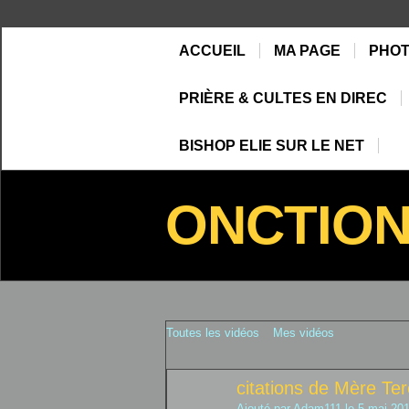
ACCUEIL
MA PAGE
PHO
PRIÈRE & CULTES EN DIREC
BISHOP ELIE SUR LE NET
ONCTIO
Toutes les vidéos
Mes vidéos
citations de Mère Ter
Ajouté par
Adam111
le 5 mai 201