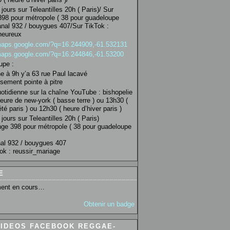
jours sur Teleantilles 20h ( Paris)/ Sur
98 pour métropole ( 38 pour guadeloupe
anal 932 / bouygues 407/Sur TikTok :
heureux
/maps.google.com/?q=16.244909,-61.532131
/maps.google.com/?q=16.244846,-61.53200
upe :
 à 9h y’a 63 rue Paul lacavé
sement pointe à pitre
uotidienne sur la chaîne YouTube : bishopelie
eure de new-york ( basse terre ) ou 13h30 (
té paris ) ou 12h30 ( heure d’hiver paris )
jours sur Teleantilles 20h ( Paris)
ge 398 pour métropole ( 38 pour guadeloupe
al 932 / bouygues 407
ok : reussir_mariage
E
ent en cours…
Obtenir un badge
VIDEOS FACEBOOK REGGAE-