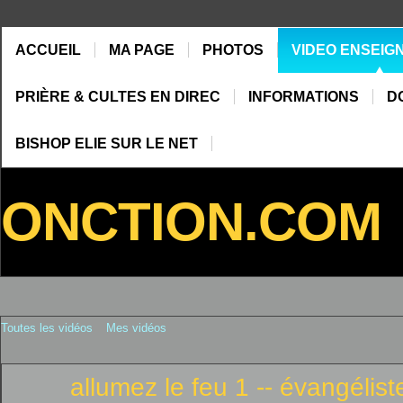
ACCUEIL
MA PAGE
PHOTOS
VIDEO ENSEIG
PRIÈRE & CULTES EN DIREC
INFORMATIONS
D
BISHOP ELIE SUR LE NET
ONCTION.COM
Toutes les vidéos
Mes vidéos
allumez le feu 1 -- évangélis