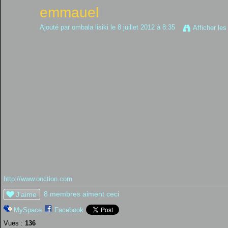
emmauel
Ajouté par
ombala lisiki
le 8 juillet 2012 à 8:35
Afficher les
http://www.onction.com
8 membres aiment ceci
J'aime
MySpace
Facebook
Vues :
136