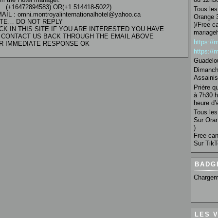
. (+16472894583) OR(+1 514418-5022)
Tous les 
AIL : omni.montroyalinternationalhotel@yahoo.ca
Orange 3
TE… DO NOT REPLY
)/Free c
CK IN THIS SITE IF YOU ARE INTERESTED YOU HAVE
mariage
 CONTACT US BACK THROUGH THE EMAIL ABOVE
https:/
R IMMEDIATE RESPONSE OK
https:/
Guadelo
Dimanche
Assainis
Prière q
à 7h30 h
heure d’é
Tous les 
Sur Oran
)
Free can
Sur TikT
BADG
Chargem
LES 