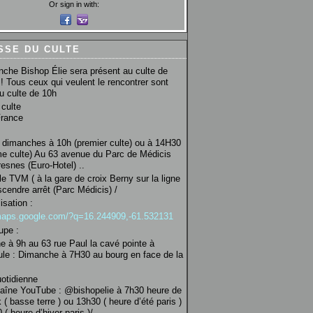
Or sign in with:
SSE DU CULTE
che Bishop Élie sera présent au culte de
! Tous ceux qui veulent le rencontrer sont
au culte de 10h
culte
France
 dimanches à 10h (premier culte) ou à 14H30
e culte) Au 63 avenue du Parc de Médicis
esnes (Euro-Hotel) ..
le TVM ( à la gare de croix Berny sur la ligne
scendre arrêt (Parc Médicis) /
isation :
/maps.google.com/?q=16.244909,-61.532131
upe :
 à 9h au 63 rue Paul la cavé pointe à
ule : Dimanche à 7H30 au bourg en face de la
uotidienne
haîne YouTube : @bishopelie à 7h30 heure de
 ( basse terre ) ou 13h30 ( heure d’été paris )
( heure d’hiver paris )/