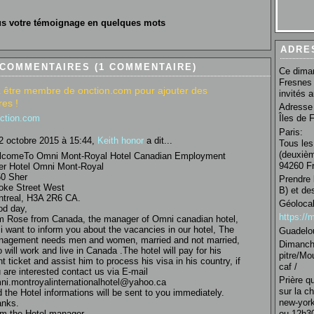
s votre témoignage en quelques mots
ADRE
 COMMENTAIRES (1 COMMENTAIRE)
Ce diman
Fresnes 
 être membre de onction.com pour ajouter des
invités 
es !
Adresse 
nction.com
Îles de 
Paris:
2 octobre 2015 à 15:44,
Keith honor
a dit...
Tous les
(deuxièm
lcomeTo Omni Mont-Royal Hotel Canadian Employment
94260 Fr
er Hotel Omni Mont-Royal
0 Sher
Prendre 
oke Street West
B) et de
treal, H3A 2R6 CA.
Géolocal
d day,
https:/
m Rose from Canada, the manager of Omni canadian hotel,
 i want to inform you about the vacancies in our hotel, The
Guadelo
agement needs men and women, married and not married,
Dimanche
 will work and live in Canada .The hotel will pay for his
pitre/Mo
ght ticket and assist him to process his visa in his country, if
caf /
 are interested contact us via E-mail
Prière q
ni.montroyalinternationalhotel@yahoo.ca
sur la c
 the Hotel informations will be sent to you immediately.
new-york
anks.
m the Hotel manager.
ou 12h30 