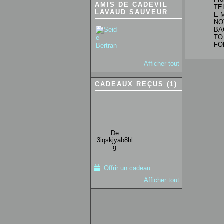
AMIS DE CADEVIL
TEL
LAVAUD SAUVEUR
E-M
NO
BA
TO
FO
Afficher tout
CADEAUX REÇUS (1)
De
3iqskjyab8hl
g
Offrir un cadeau
Afficher tout