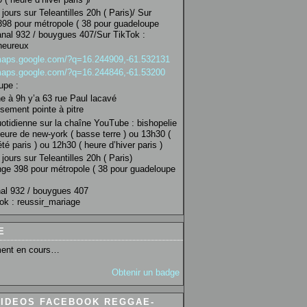
jours sur Teleantilles 20h ( Paris)/ Sur
98 pour métropole ( 38 pour guadeloupe
anal 932 / bouygues 407/Sur TikTok :
heureux
/maps.google.com/?q=16.244909,-61.532131
/maps.google.com/?q=16.244846,-61.53200
upe :
 à 9h y’a 63 rue Paul lacavé
sement pointe à pitre
uotidienne sur la chaîne YouTube : bishopelie
eure de new-york ( basse terre ) ou 13h30 (
té paris ) ou 12h30 ( heure d’hiver paris )
jours sur Teleantilles 20h ( Paris)
ge 398 pour métropole ( 38 pour guadeloupe
al 932 / bouygues 407
ok : reussir_mariage
E
ent en cours…
Obtenir un badge
VIDEOS FACEBOOK REGGAE-