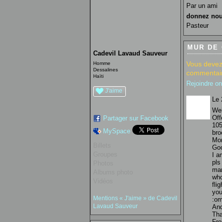
Par un ami
donnez nou
Pasteur
MUR DE
Cadevil Lavaud Sauveur
Vous devez
Homme
Dessalines
commentair
Haïti
Rejoindre o
J'aime
Le 
We
Off
Partager sur Facebook
105
MySpace
bro
Mon
Billets
Goo
Groupes
I a
pls
Photos
man
Albums photo
who
Vidéos
fli
you
Mentions « J'aime » de Cadevil
:om
Lavaud Sauveur
And
Th
Fro