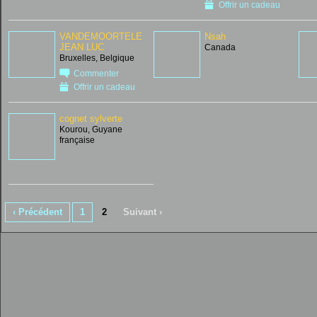
Offrir un cadeau
VANDEMOORTELE
Nsah
JEAN LUC
Canada
Bruxelles, Belgique
Commenter
Offrir un cadeau
cognet sylverte
Kourou, Guyane
française
‹ Précédent
1
2
Suivant ›