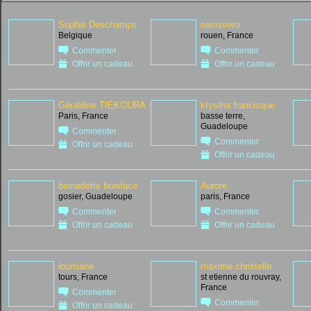
Sophie Deschamps
oasisvero
Belgique
rouen, France
Commenter
Commenter
Offrir un cadeau
Offrir un cadeau
Géraldine TIEKOURA
krystha francisque
Paris, France
basse terre,
Guadeloupe
Commenter
Commenter
Offrir un cadeau
Offrir un cadeau
bernadette boniface
Aurore
gosier, Guadeloupe
paris, France
Commenter
Commenter
Offrir un cadeau
Offrir un cadeau
louisiane
maxime christelle
tours, France
st etienne du rouvray,
France
Commenter
Commenter
Offrir un cadeau