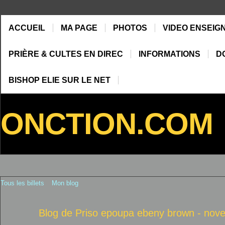
ACCUEIL
MA PAGE
PHOTOS
VIDEO ENSEIG
PRIÈRE & CULTES EN DIREC
INFORMATIONS
D
BISHOP ELIE SUR LE NET
ONCTION.COM
Tous les billets
Mon blog
Blog de Priso epoupa ebeny brown - nov