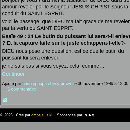
bonjour je vous transmet la salutation de DIEU dans so
amour reveler par le Seigneur JESUS CHRIST sous la
conduit du SAINT ESPRIT.
voici le passage, que DIEU ma fait grace de me reveler
par la vertu du SAINT ESPRIT.
Esaïe 49 : 24 Le butin du puissant lui sera-t-il enlev
? Et la capture faite sur le juste échappera-t-elle?-
DIEU nous pose une question, est ce que le butin du
puissant lui sera enlever.
je ne sais pas si vous voyez, cela comme…
Continuer
Ajouté par
priso epoupa ebeny brown
le 30 novembre 1999 à 12:00
—
1 commentaire
© 2026 Créé par
ombala lisiki
. Sponsorisé par