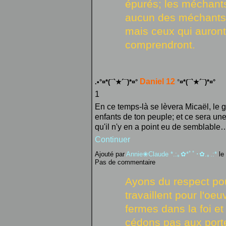
épurés; les méchants
aucun des méchants
mais ceux qui auront 
comprendront.
Daniel 12
.•°¤*(¯`★´¯)*¤°
°
¤*(¯`★´¯)*¤°
1
En ce temps-là se lèvera Micaël, le 
enfants de ton peuple; et ce sera un
qu'il n'y en a point eu de semblable
Continuer
Ajouté par
Annie❀Claude *.:｡✿*ﾟﾟ･✿.｡.:*
le
Pas de commentaire
Ayons du respect po
travaillent pour l'oe
fermes dans la foi et
cédons pas aux port