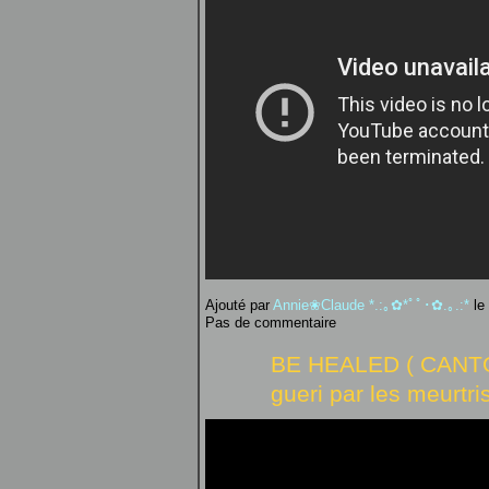
Ajouté par
Annie❀Claude *.:｡✿*ﾟﾟ･✿.｡.:*
le
Pas de commentaire
BE HEALED ( CANTO
gueri par les meurtri