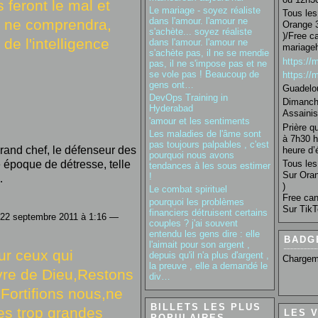
 feront le mal et
Le mariage - soyez réaliste
Tous les 
dans l'amour. l'amour ne
 ne comprendra,
Orange 3
s'achète... soyez réaliste
)/Free c
de l'intelligence
dans l'amour. l'amour ne
mariage
s'achète pas, il ne se mendie
https:/
pas, il ne s'impose pas et ne
se vole pas ! Beaucoup de
https:/
gens ont…
Guadelo
DevOps Training in
Dimanche
Hyderabad
Assainis
'amour et les sentiments
Prière q
Les maladies de l'âme sont
à 7h30 h
pas toujours palpables , c'est
grand chef, le défenseur des
heure d’é
pourquoi nous avons
Tous les 
e époque de détresse, telle
tendances à les sous estimer
Sur Oran
!
…
)
Le combat spirituel
Free can
pourquoi les problèmes
Sur TikT
financiers détruisent certains
 22 septembre 2011 à 1:16 —
couples ? j'ai souvent
entendu les gens dire : elle
BADG
l'aimait pour son argent ,
ur ceux qui
depuis qu'il n'a plus d'argent ,
Chargem
la preuve , elle a demandé le
uvre de Dieu,Restons
div…
 Fortifions nous,ne
BILLETS LES PLUS
es trop grandes
LES 
POPULAIRES