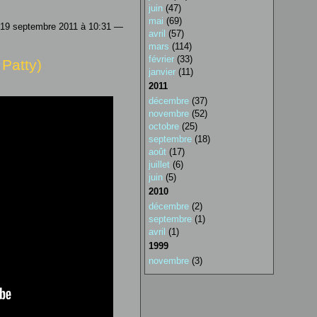
juin
(47)
mai
(69)
 19 septembre 2011 à 10:31 —
avril
(57)
mars
(114)
février
(33)
 Patty)
janvier
(11)
2011
décembre
(37)
novembre
(52)
octobre
(25)
septembre
(18)
août
(17)
juillet
(6)
juin
(5)
2010
décembre
(2)
septembre
(1)
avril
(1)
1999
novembre
(3)