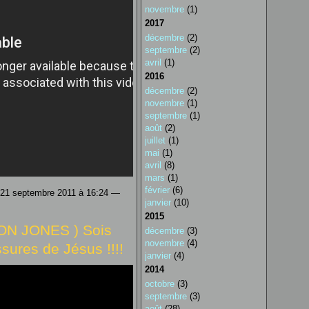
novembre
(1)
2017
décembre
(2)
septembre
(2)
avril
(1)
2016
décembre
(2)
novembre
(1)
septembre
(1)
août
(2)
juillet
(1)
mai
(1)
avril
(8)
mars
(1)
février
(6)
 21 septembre 2011 à 16:24 —
janvier
(10)
2015
N JONES ) Sois
décembre
(3)
novembre
(4)
ssures de Jésus !!!!
janvier
(4)
2014
octobre
(3)
septembre
(3)
août
(28)