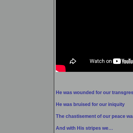
He was wounded for our transgre
He was bruised for our iniquity
The chastisement of our peace w
And with His stripes we…