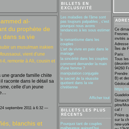
BILLETS EN
EXCLUSIVITÉ
Les maladies de l'âme sont
ammed al-
ADRE
pas toujours palpables , c'est
pourquoi nous avons
nt du prophète de
Ce diman
tendances à les sous estimer
Fresnes 
!
s dans sa vie
invités 
le romantisme dans les
couples :
Adresse 
subir un musulman irakien
Îles de 
L'art de vivre en paix dans le
mariage
oussaoui, vient d'une
Paris:
la sincérité dans les couples
Tous les
t-il, remonte à Ali, cousin et
(deuxièm
comment demander la main
94260 Fr
d'une femme ?
manipulation conjugale
Prendre 
ne grande famille chiite
B) et de
le secret de la réussite
il raconte dans le détail sa
quotient dans la vie
Géolocal
sme, celle d'un jeune
chrétienne
https:/
ère…
Guadelo
Afficher tout
Dimanche
pitre/Mo
 24 septembre 2011 à 6:32 —
caf /
BILLETS LES PLUS
RÉCENTS
Prière q
sur la c
fiés, blanchis et
Pourquoi tant de couples
new-york
malheureux aujourd’hui
ou 12h30 