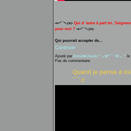
Qui d 'autre à part toi, Seigneur,
•♥•*´¨`*•.(♥)•
pour moi ?
•♥•*´¨`*•.(♥)•
Qui pourrait accepter de…
Continuer
Ajouté par
Annie❀Claude *.:｡✿*ﾟﾟ･✿.｡.:*
le
Pas de commentaire
Quand je pense à to
´¯`♬