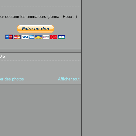
utenir les animateurs (Jenna , Pepe ..)
OS
ter des photos
Afficher tout