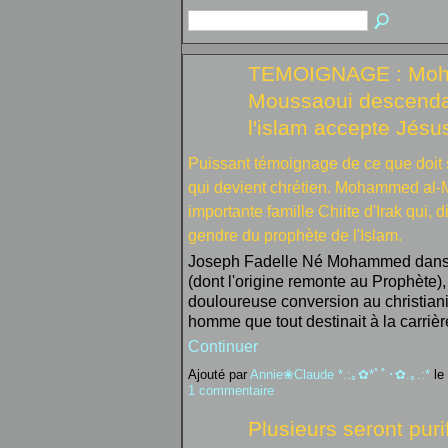
TEMOIGNAGE : Moh
Moussaoui descenda
l'islam accepte Jésu
Puissant témoignage de ce que doit 
qui devient chrétien. Mohammed al-M
importante famille Chiite d'Irak qui, di
gendre du prophète de l'Islam.
Joseph Fadelle Né Mohammed dans u
(dont l'origine remonte au Prophète), 
douloureuse conversion au christiani
homme que tout destinait à la carri
Continuer
Ajouté par
Annie❀Claude *.:｡✿*ﾟﾟ･✿.｡.:*
le
1 commentaire
Plusieurs seront puri