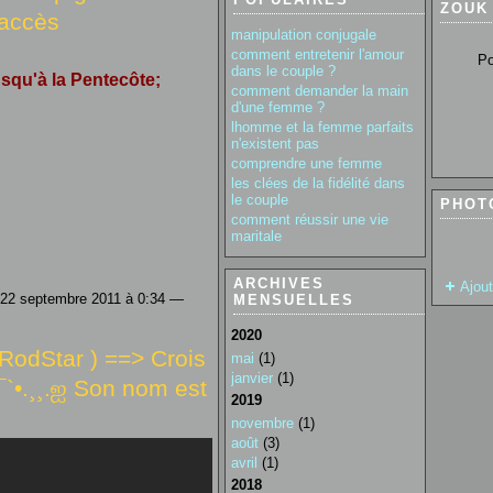
ZOUK
'accès
manipulation conjugale
comment entretenir l'amour
Pour so
dans le couple ?
squ'à la Pentecôte;
comment demander la main
d'une femme ?
lhomme et la femme parfaits
n'existent pas
comprendre une femme
les clées de la fidélité dans
le couple
PHOT
comment réussir une vie
maritale
ARCHIVES
Ajou
 22 septembre 2011 à 0:34 —
MENSUELLES
2020
( RodStar ) ==> Crois
mai
(1)
janvier
(1)
´¯`•.¸¸.ஐ Son nom est
2019
novembre
(1)
août
(3)
avril
(1)
2018