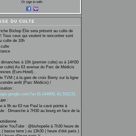
Or sign in with:
SSE DU CULTE
che Bishop Élie sera présent au culte de
! Tous ceux qui veulent le rencontrer sont
au culte de 10h
culte
France
 dimanches à 10h (premier culte) ou à 14H30
e culte) Au 63 avenue du Parc de Médicis
esnes (Euro-Hotel) ..
le TVM ( à la gare de croix Berny sur la ligne
scendre arrêt (Parc Médicis) /
isation :
/maps.google.com/?q=16.244909,-61.532131
upe :
 à 9h au 63 rue Paul la cavé pointe à
ule : Dimanche à 7H30 au bourg en face de la
uotidienne
haîne YouTube : @bishopelie à 7h30 heure de
 ( basse terre ) ou 13h30 ( heure d’été paris )
( heure d’hiver paris )/