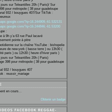
jours sur Teleantilles 20h ( Paris)/ Sur
98 pour métropole ( 38 pour guadeloupe
anal 932 / bouygues 407/Sur TikTok :
heureux
/maps.google.com/?q=16.244909,-61.532131
/maps.google.com/?q=16.244846,-61.53200
upe :
 à 9h y’a 63 rue Paul lacavé
sement pointe à pitre
uotidienne sur la chaîne YouTube : bishopelie
eure de new-york ( basse terre ) ou 13h30 (
té paris ) ou 12h30 ( heure d’hiver paris )
jours sur Teleantilles 20h ( Paris)
ge 398 pour métropole ( 38 pour guadeloupe
al 932 / bouygues 407
ok : reussir_mariage
E
ent en cours…
Obtenir un badge
VIDEOS FACEBOOK REGGAE-