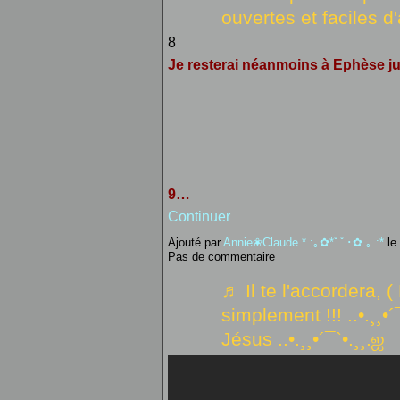
ouvertes et faciles d
8
Je resterai néanmoins à Ephèse ju
9…
Continuer
Ajouté par
Annie❀Claude *.:｡✿*ﾟﾟ･✿.｡.:*
le
Pas de commentaire
♬ Il te l'accordera, 
simplement !!! ..•.¸¸•
Jésus ..•.¸¸•´¯`•.¸¸.ஐ