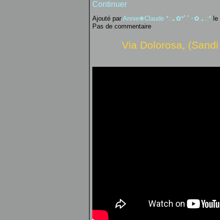
Continuer
Ajouté par
Annie❀Claude *.:｡✿*ﾟﾟ･✿.｡.:*
le
Pas de commentaire
Via Dolorosa, (Sandi