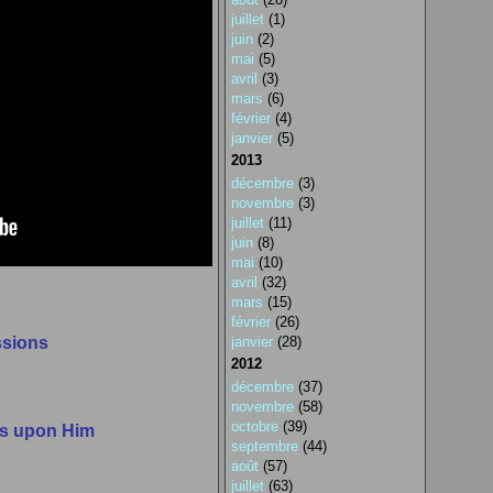
juillet
(1)
juin
(2)
mai
(5)
avril
(3)
mars
(6)
février
(4)
janvier
(5)
2013
décembre
(3)
novembre
(3)
juillet
(11)
juin
(8)
mai
(10)
avril
(32)
mars
(15)
février
(26)
janvier
(28)
ssions
2012
décembre
(37)
novembre
(58)
octobre
(39)
as upon Him
septembre
(44)
août
(57)
juillet
(63)