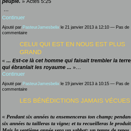
peuple.
»
Actes 5:25
…
Continuer
Ajouté par
PasteurJamesbelix
le 21 janvier 2013 à 12:10 — Pas de
commentaire
CELUI QUI EST EN NOUS EST PLUS
GRAND
«
... Est-ce là cet homme qui faisait trembler la terre
qui ébranlait les royaume ...
»…
Continuer
Ajouté par
PasteurJamesbelix
le 19 janvier 2013 à 10:15 — Pas de
commentaire
LES BÉNÉDICTIONS JAMAIS VÉCUES
«
Pendant six années tu ensemenceras ton champ; pendan
six années tu tailleras ta vigne; et tu recueilleras le produit
Mais la septième année sera un sabbat; un temps de repos