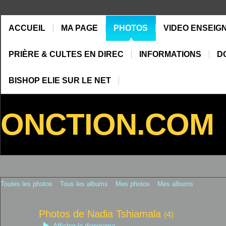
ACCUEIL
MA PAGE
PHOTOS
VIDEO ENSEIG
PRIÈRE & CULTES EN DIREC
INFORMATIONS
D
BISHOP ELIE SUR LE NET
ONCTION.COM
Toutes les photos
Tous les albums
Mes photos
Mes albums
Photos de Nadia Tshiamala
(4)
Afficher le diaporama