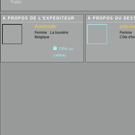
Public
À PROPOS DE L'EXPÉDITEUR
À PROPOS DU DES
Antoinette
solo k
Femme
La louvière
Femme
Belgique
Côte d'Iv
Offrir un
cadeau