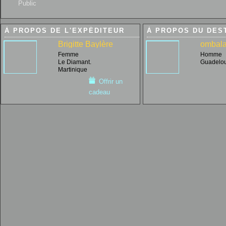
Public
À PROPOS DE L'EXPÉDITEUR
À PROPOS DU DES
Brigitte Baylère
ombala 
Femme
Homme
Le Diamant.
Guadelo
Martinique
Offrir un
cadeau