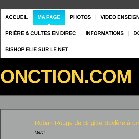
ACCUEIL
MA PAGE
PHOTOS
VIDEO ENSEIG
PRIÈRE & CULTES EN DIREC
INFORMATIONS
D
BISHOP ELIE SUR LE NET
ONCTION.COM
Ruban Rouge de
Brigitte Baylère
à
om
Merci.