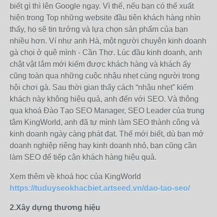
biết gì thì lên Google ngay. Vì thế, nếu bạn có thể xuất
hiện trong Top những website đầu tiên khách hàng nhìn
thấy, họ sẽ tin tưởng và lựa chọn sản phẩm của bạn
nhiều hơn. Ví như anh Hà, một người chuyên kinh doanh
gà chọi ở quê mình - Cần Thơ. Lúc đầu kinh doanh, anh
chật vật lắm mới kiếm được khách hàng và khách ấy
cũng toàn qua những cuộc nhậu nhẹt cùng người trong
hội chơi gà. Sau thời gian thấy cách “nhậu nhẹt” kiếm
khách này không hiệu quả, anh đến với SEO. Và thông
qua khoá Đào Tạo SEO Manager, SEO Leader của trung
tâm KingWorld, anh đã tự mình làm SEO thành công và
kinh doanh ngày càng phát đạt. Thế mới biết, dù bạn mở
doanh nghiệp riêng hay kinh doanh nhỏ, bạn cũng cần
làm SEO để tiếp cận khách hàng hiệu quả.
Xem thêm về khoá học của KingWorld
https://tuduyseokhacbiet.artseed.vn/dao-tao-seo/
2.Xây dựng thương hiệu