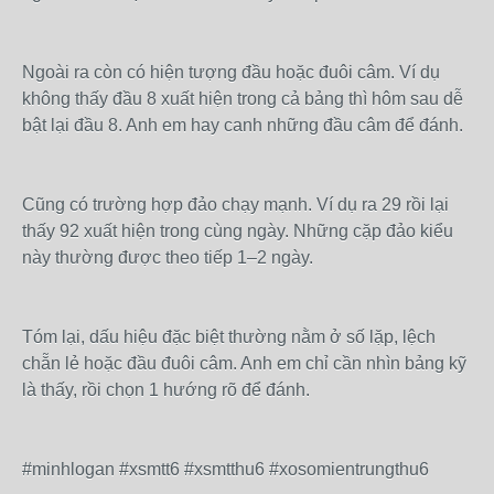
Ngoài ra còn có hiện tượng đầu hoặc đuôi câm. Ví dụ
không thấy đầu 8 xuất hiện trong cả bảng thì hôm sau dễ
bật lại đầu 8. Anh em hay canh những đầu câm để đánh.
Cũng có trường hợp đảo chạy mạnh. Ví dụ ra 29 rồi lại
thấy 92 xuất hiện trong cùng ngày. Những cặp đảo kiểu
này thường được theo tiếp 1–2 ngày.
Tóm lại, dấu hiệu đặc biệt thường nằm ở số lặp, lệch
chẵn lẻ hoặc đầu đuôi câm. Anh em chỉ cần nhìn bảng kỹ
là thấy, rồi chọn 1 hướng rõ để đánh.
#minhlogan #xsmtt6 #xsmtthu6 #xosomientrungthu6