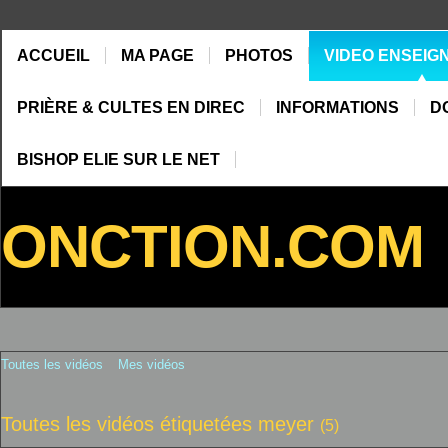
ACCUEIL
MA PAGE
PHOTOS
VIDEO ENSEIG
PRIÈRE & CULTES EN DIREC
INFORMATIONS
D
BISHOP ELIE SUR LE NET
ONCTION.COM
Toutes les vidéos
Mes vidéos
Toutes les vidéos étiquetées meyer
(5)