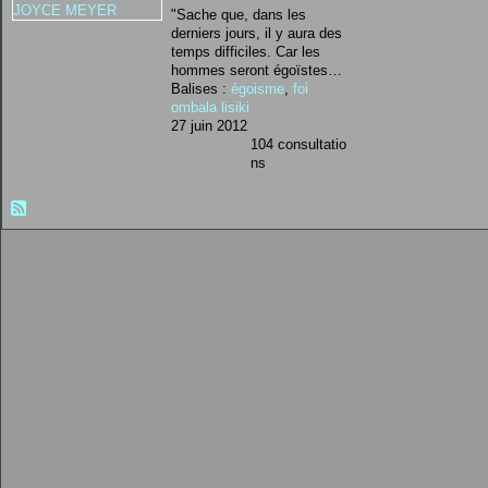
"Sache que, dans les
derniers jours, il y aura des
temps difficiles. Car les
hommes seront égoïstes…
Balises :
égoisme
,
foi
ombala lisiki
27 juin 2012
104 consultatio
ns