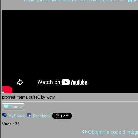
Af
prophet rhema suite1 by wctv
J'aime
MySpace
Facebook
Vues :
32
Obtenir le code d'intég