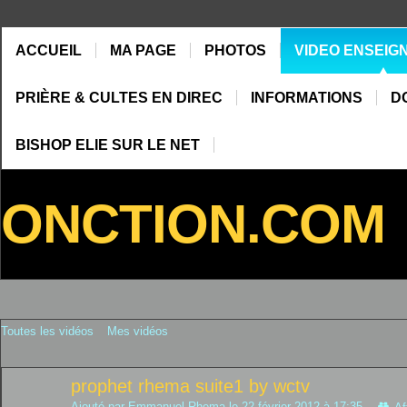
ACCUEIL
MA PAGE
PHOTOS
VIDEO ENSEIG
PRIÈRE & CULTES EN DIREC
INFORMATIONS
D
BISHOP ELIE SUR LE NET
ONCTION.COM
Toutes les vidéos
Mes vidéos
prophet rhema suite1 by wctv
Ajouté par
Emmanuel Rhema
le 22 février 2012 à 17:35