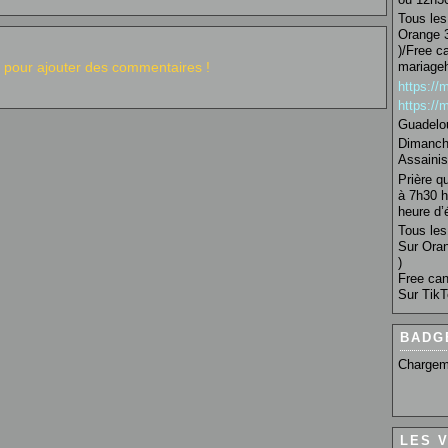
Tous les 
Orange 3
)/Free c
pour ajouter des commentaires !
mariage
https:/
https:/
Guadelo
Dimanche
Assainis
Prière q
à 7h30 h
heure d’é
Tous les 
Sur Oran
)
Free can
Sur TikT
BADG
Chargem
LES 