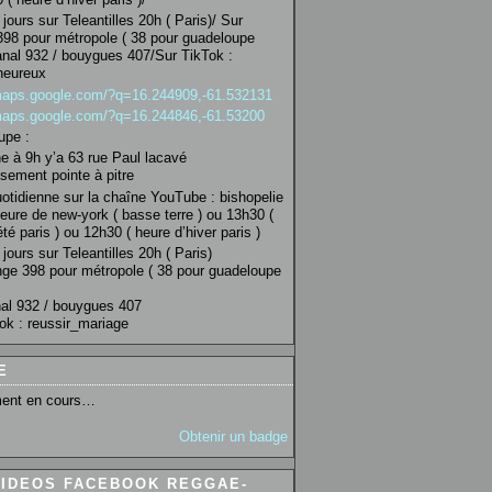
jours sur Teleantilles 20h ( Paris)/ Sur
98 pour métropole ( 38 pour guadeloupe
anal 932 / bouygues 407/Sur TikTok :
heureux
/maps.google.com/?q=16.244909,-61.532131
/maps.google.com/?q=16.244846,-61.53200
upe :
 à 9h y’a 63 rue Paul lacavé
sement pointe à pitre
uotidienne sur la chaîne YouTube : bishopelie
eure de new-york ( basse terre ) ou 13h30 (
té paris ) ou 12h30 ( heure d’hiver paris )
jours sur Teleantilles 20h ( Paris)
ge 398 pour métropole ( 38 pour guadeloupe
al 932 / bouygues 407
ok : reussir_mariage
E
ent en cours…
Obtenir un badge
VIDEOS FACEBOOK REGGAE-