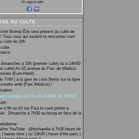
Or sign in with:
SSE DU CULTE
che Bishop Élie sera présent au culte de
! Tous ceux qui veulent le rencontrer sont
au culte de 10h
culte
France
 dimanches à 10h (premier culte) ou à 14H30
e culte) Au 63 avenue du Parc de Médicis
esnes (Euro-Hotel) ..
le TVM ( à la gare de croix Berny sur la ligne
scendre arrêt (Parc Médicis) /
isation :
/maps.google.com/?q=16.244909,-61.532131
upe :
 à 9h au 63 rue Paul la cavé pointe à
ule : Dimanche à 7H30 au bourg en face de la
uotidienne
haîne YouTube : @bishopelie à 7h30 heure de
 ( basse terre ) ou 13h30 ( heure d’été paris )
( heure d’hiver paris )/