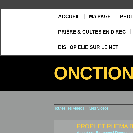
ACCUEIL
MA PAGE
PHO
PRIÈRE & CULTES EN DIREC
BISHOP ELIE SUR LE NET
ONCTIO
Toutes les vidéos
Mes vidéos
PROPHET RHEMA 
Ajouté par
Emmanuel Rhema
le 