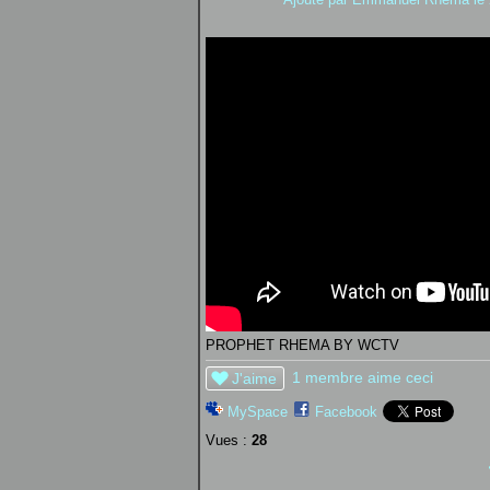
PROPHET RHEMA BY WCTV
1 membre aime ceci
J'aime
MySpace
Facebook
Vues :
28