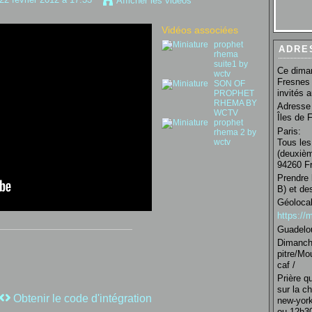
Afficher les vidéos
Vidéos associées
prophet
ADRE
rhema
suite1 by
Ce diman
wctv
Fresnes 
SON OF
invités 
PROPHET
RHEMA BY
Adresse 
WCTV
Îles de 
prophet
Paris:
rhema 2 by
Tous les
wctv
(deuxièm
94260 Fr
Prendre 
B) et de
Géolocal
https:/
Guadelo
Dimanche
pitre/Mo
caf /
Prière q
sur la c
Obtenir le code d'intégration
new-york
ou 12h30 