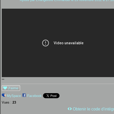
""
J'aime
MySpace
Facebook
Vues :
23
Obtenir le code d'intég