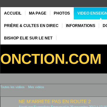
ACCUEIL
MA PAGE
PHOTOS
VIDEO ENSEIG
PRIÈRE & CULTES EN DIREC
INFORMATIONS
D
BISHOP ELIE SUR LE NET
ONCTION.COM
Toutes les vidéos
Mes vidéos
NE M'ARRETE PAS EN ROUTE 2
Ajouté par
Evangeliste Emmanuel
le 29 novembre 2012 à 17:16