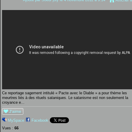
Afficher 
Ce reportage sagement intitulé « Pacte avec le Diable » a pour thème les
meurtres liés à des rituels sataniques. Le satanisme est non seulement la
croyance e...
J'aime
MySpace
Facebook
Vues :
66