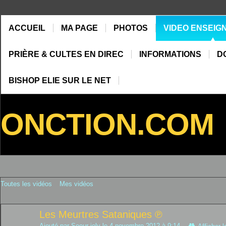
ACCUEIL
MA PAGE
PHOTOS
VIDEO ENSEIG
PRIÈRE & CULTES EN DIREC
INFORMATIONS
D
BISHOP ELIE SUR LE NET
ONCTION.COM
Toutes les vidéos
Mes vidéos
Les Meurtres Sataniques ℗
Ajouté par
Soeur joly
le 4 novembre 2012 à 9:14