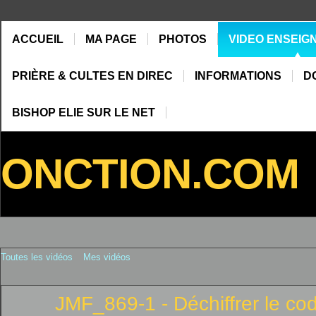
ACCUEIL
MA PAGE
PHOTOS
VIDEO ENSEIG
PRIÈRE & CULTES EN DIREC
INFORMATIONS
D
BISHOP ELIE SUR LE NET
ONCTION.COM
Toutes les vidéos
Mes vidéos
JMF_869-1 - Déchiffrer le co