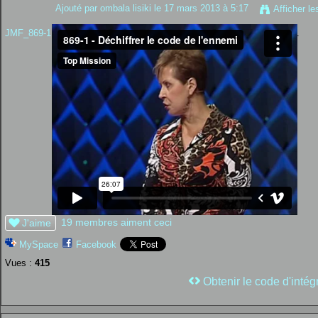
Ajouté par
ombala lisiki
le 17 mars 2013 à 5:17
Afficher le
JMF_869-1 - Déchiffrer le code de l'ennemi
from
Top Mission
on
Vimeo
.
19 membres aiment ceci
J'aime
MySpace
Facebook
Vues :
415
Obtenir le code d'intég