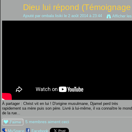
Dieu lui répond (Témoignage 
Ajouté par
ombala lisiki
le 2 août 2014 à 23:44
Afficher le
À partager : Christ vit en lui ! D'origine musulmane, Djamel perd très
rapidement sa mère puis son père. Livré à lui-même, il va connaître le mon
de la rue...
5 membres aiment ceci
J'aime
MySpace
Facebook