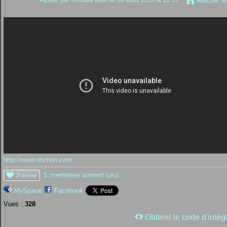
Afficher l
http://www.onction.com
5 membres aiment ceci
J'aime
MySpace
Facebook
Vues :
328
Obtenir le code d'intég