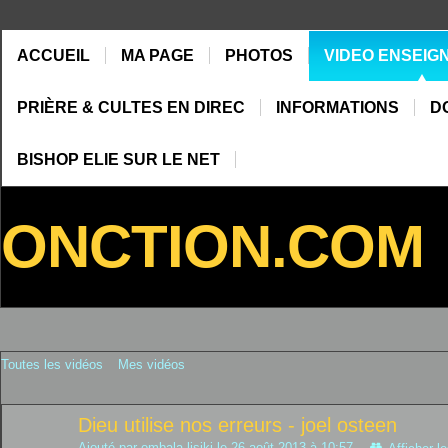
ACCUEIL
MA PAGE
PHOTOS
VIDEO ENSEIG
PRIÈRE & CULTES EN DIREC
INFORMATIONS
D
BISHOP ELIE SUR LE NET
ONCTION.COM
Toutes les vidéos
Mes vidéos
Dieu utilise nos erreurs - joel osteen
Ajouté par
ombala lisiki
le 26 août 2013 à 10:57