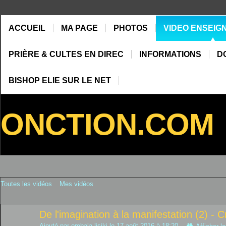
ACCUEIL
MA PAGE
PHOTOS
VIDEO ENSEIG
PRIÈRE & CULTES EN DIREC
INFORMATIONS
D
BISHOP ELIE SUR LE NET
ONCTION.COM
Toutes les vidéos
Mes vidéos
De l'imagination à la manifestation (2) - C
Ajouté par
ombala lisiki
le 17 août 2016 à 18:20