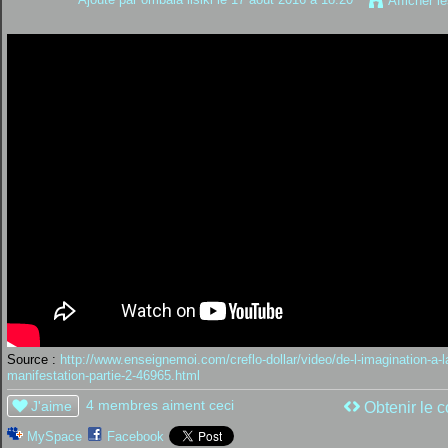
Afficher l
Source :
http://www.enseignemoi.com/creflo-dollar/video/de-l-imagination-a-l
manifestation-partie-2-46965.html
4 membres aiment ceci
J'aime
Obtenir le c
MySpace
Facebook